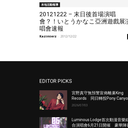
本地活動報導
20121222 – 末日後首場演唱
會？！いとうかなこ亞洲遊戲展
唱會速報
Kazimierz
-
2012/12/22
EDITOR PICKS
宮野真守無預警宣佈離巢King
Records 同日轉投Pony Canyo
2026/07/03
Luminous Lodge首次動漫音樂
合演唱會6月21日開催 豪華陣