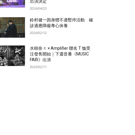
出演決定
2026/04/23
鈴村健一因身體不適暫停活動 確
診適應障礙專心休養
2026/02/12
水樹奈々 × Amplifier 聯名 T 恤受
注發售開始｜下週音番《MUSIC
FAIR》出演
2026/02/11