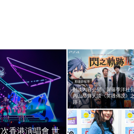
動漫節報導
對談內容公開：與藤季洋社
內山昂輝大談《英雄傳說》
跡！
e 首次香港演唱會 世