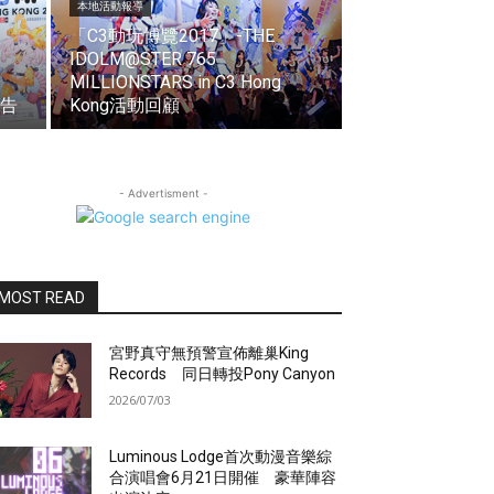
本地活動報導
「C3動玩博覽2017」-THE
IDOLM@STER 765
MILLIONSTARS in C3 Hong
報告
Kong活動回顧
- Advertisment -
MOST READ
宮野真守無預警宣佈離巢King
Records 同日轉投Pony Canyon
2026/07/03
Luminous Lodge首次動漫音樂綜
合演唱會6月21日開催 豪華陣容