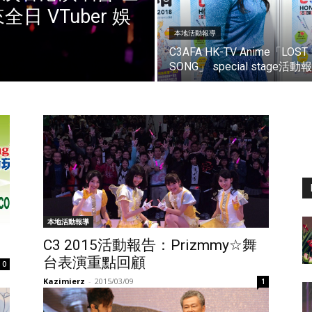
 VTuber 娛
本地活動報導
C3AFA HK-TV Anime「LOST
SONG」 special stage活動
本地活動報導
C3 2015活動報告：Prizmmy☆舞
台表演重點回顧
0
Kazimierz
-
2015/03/09
1