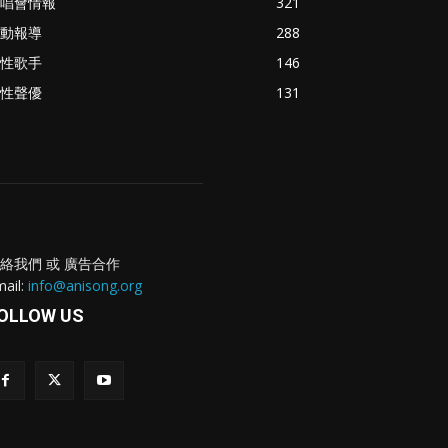
唱會情報
321
動報導
288
性歌手
146
性聲優
131
絡我們 或 廣告合作
ail:
info@anisong.org
OLLOW US