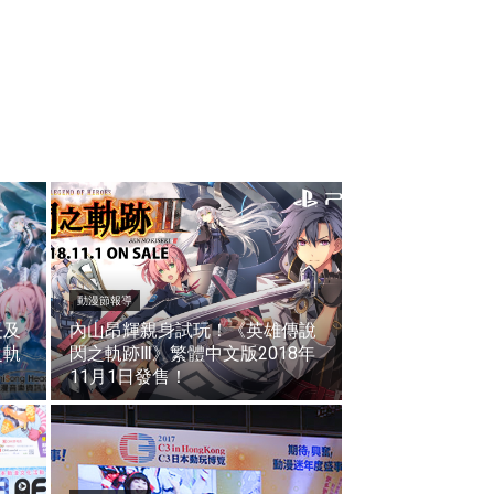
動漫節報導
長及
內山昂輝親身試玩！《英雄傳說
之軌
閃之軌跡Ⅲ》繁體中文版2018年
11月1日發售！