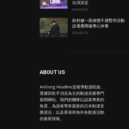
出演決定
2026/04/23
鈴村健一因身體不適暫停活動 
診適應障礙專心休養
2026/02/12
ABOUT US
AniSong Headline是報導動漫歌曲、
聲優與歌手消息為主的動漫音樂專門
新聞網站。我們的團隊以認真專業的
角度，為讀者帶來最新的日本動漫音
樂資訊；以及香港和海外各動漫活動
的最新情報。