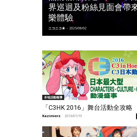
界巡迴及粉絲見面會帶來全日
樂體驗
ニコニコ★
-
2025/08/02
本地活動報導
「C3HK 2016」舞台活動全攻略
Kazimierz
-
2016/01/19