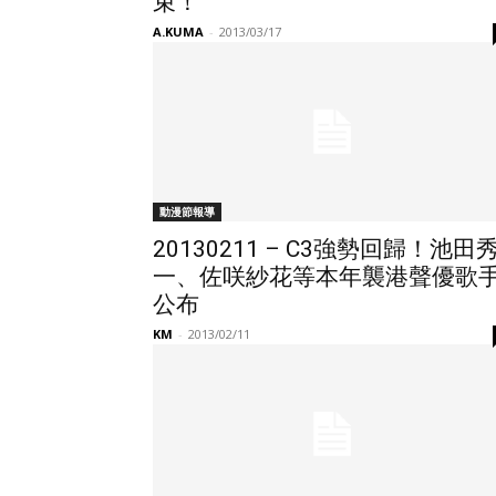
束！
A.KUMA
-
2013/03/17
動漫節報導
20130211 – C3強勢回歸！池田
一、佐咲紗花等本年襲港聲優歌
公布
KM
-
2013/02/11