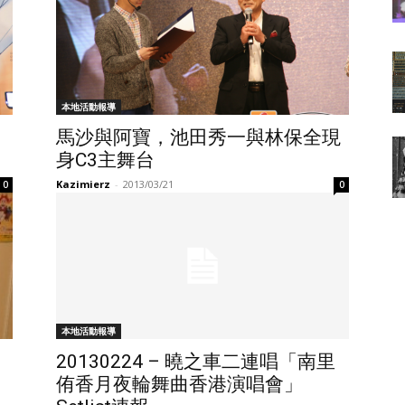
本地活動報導
馬沙與阿寶，池田秀一與林保全現
身C3主舞台
Kazimierz
-
2013/03/21
0
0
本地活動報導
20130224 – 曉之車二連唱「南里
侑香月夜輪舞曲香港演唱會」