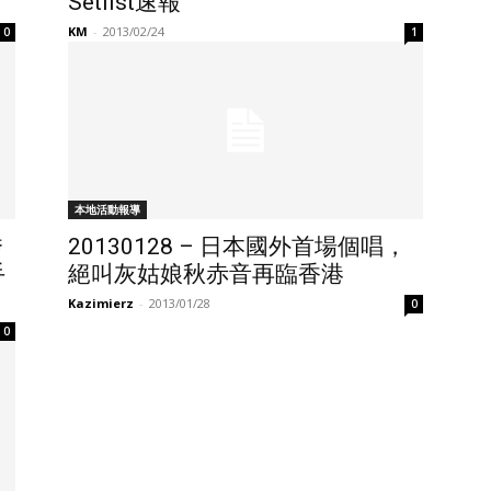
Setlist速報
KM
-
2013/02/24
0
1
本地活動報導
秀
20130128 – 日本國外首場個唱，
手
絕叫灰姑娘秋赤音再臨香港
Kazimierz
-
2013/01/28
0
0