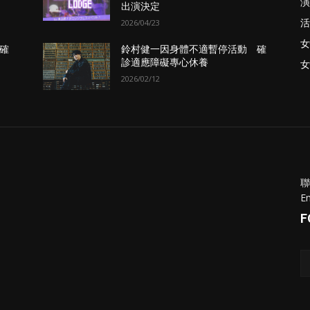
演
出演決定
活
2026/04/23
女
確
鈴村健一因身體不適暫停活動 確
診適應障礙專心休養
女
2026/02/12
聯
Em
F