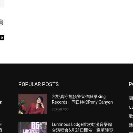
演
0
POPULAR POSTS
P
宮野真守無預警宣佈離巢King
關
n
Records 同日轉投Pony Canyon
C
2026/07/03
歌
活
綜
Luminous Lodge首次動漫音樂綜
容
合演唱會6月21日開催 豪華陣容