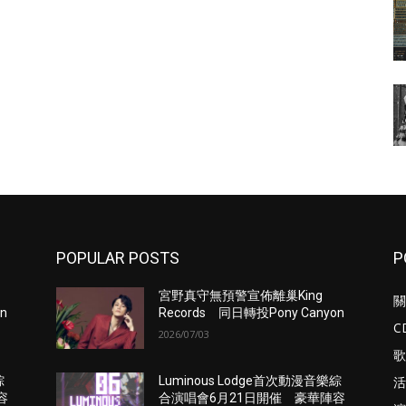
POPULAR POSTS
P
宮野真守無預警宣佈離巢King
關
n
Records 同日轉投Pony Canyon
C
2026/07/03
歌
活
綜
Luminous Lodge首次動漫音樂綜
容
合演唱會6月21日開催 豪華陣容