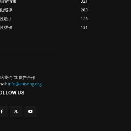
唱會情報
321
動報導
288
性歌手
146
性聲優
131
絡我們 或 廣告合作
ail:
info@anisong.org
OLLOW US