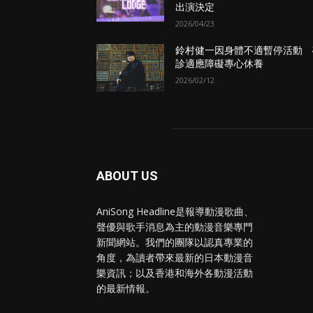
出演決定
2026/04/23
鈴村健一因身體不適暫停活動 
診適應障礙專心休養
2026/02/12
ABOUT US
AniSong Headline是報導動漫歌曲、
聲優與歌手消息為主的動漫音樂專門
新聞網站。我們的團隊以認真專業的
角度，為讀者帶來最新的日本動漫音
樂資訊；以及香港和海外各動漫活動
的最新情報。