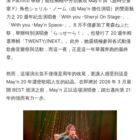
濱 Pacifico 舉辦了能在兩晚中分別展現 May’n 與《超時空要
塞 F》角色シェリル・ノーム（由 May’n 擔任演唱）的雙面魅
力之 20 週年紀念演唱會「With you -Sheryl On Stage-」、
「With you -May’n Space-」。8 月不僅參加了青森ねぶた
祭，舉辦特別演唱會「らっせーら！」，也發行了 20 週年精
選專輯「TWENTY//NEXT」。此外，她還積極參與各式動漫
歌曲音樂祭與活動，而這一夜，正是這一年華麗奔跑的最終
章。
然而，這場演出並不僅僅是周年的收尾，更讓人感受到這是
May’n 20 年濃密歌唱人生的結晶。在即將於 2026 年 3 月展
開 BEST 巡演之前，May’n 正以這場演唱會，踏出邁向第 21
年的強而有力一步。