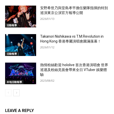
安野希世乃與堂島孝平擔任樂隊指揮的特別
巡演東京公演官方報導公開
2026/01/13
活動報導
Takanori Nishikawa vs T.M.Revolution in
Hong Kong 香港專屬演唱會圓滿落幕！
2026/01/12
活動報導
熱情粉絲歡迎 hololive 首次香港演唱會 世界
巡迴及粉絲見面會帶來全日 VTuber 娛樂體
驗
2025/08/02
本地活動報導
LEAVE A REPLY