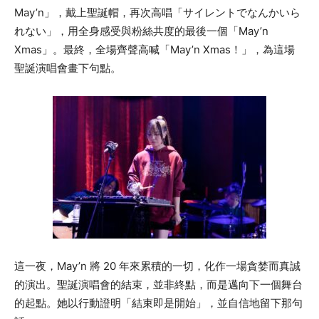
May’n」，戴上聖誕帽，再次高唱「サイレントでなんかいら
れない」，用全身感受與粉絲共度的最後一個「May’n
Xmas」。最終，全場齊聲高喊「May’n Xmas！」，為這場
聖誕演唱會畫下句點。
這一夜，May’n 將 20 年來累積的一切，化作一場貪婪而真誠
的演出。聖誕演唱會的結束，並非終點，而是邁向下一個舞台
的起點。她以行動證明「結束即是開始」，並自信地留下那句