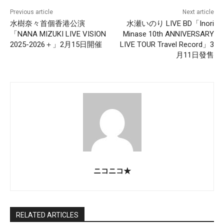
Previous article
Next article
水樹奈々首個香港公演
水瀬いのり LIVE BD「Inori
「NANA MIZUKI LIVE VISION
Minase 10th ANNIVERSARY
2025-2026＋」2月15日開催
LIVE TOUR Travel Record」3
月11日發售
ニコニコ★
RELATED ARTICLES