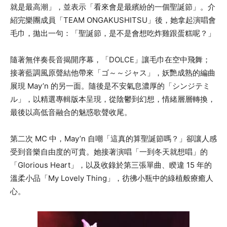
就是最高潮」，並表示「看來會是最繽紛的一個聖誕節」。介
紹完樂團成員「TEAM ONGAKUSHITSU」後，她拿起演唱會
毛巾，拋出一句：「聖誕節，是不是會想吃炸雞跟蛋糕呢？」
隨著無伴奏長音揭開序幕，「DOLCE」讓毛巾在空中飛舞；
接著藍調風原聲結他帶來「ゴ～～ジャス」，妖艷成熟的編曲
展現 May’n 的另一面。隨後是不安氣息濃厚的「シンジテミ
ル」，以精選專輯版本呈現，從陰鬱到幻想，情緒層層轉換，
最後以高低音融合的魅惑歌聲收尾。
第二次 MC 中，May’n 自嘲「這真的算聖誕節嗎？」卻讓人感
受到音樂自由度的可貴。她接著演唱「一到冬天就想唱」的
「Glorious Heart」，以及收錄於第三張單曲、睽違 15 年的
溫柔小品「My Lovely Thing」，彷彿小瓶中的綠植般療癒人
心。