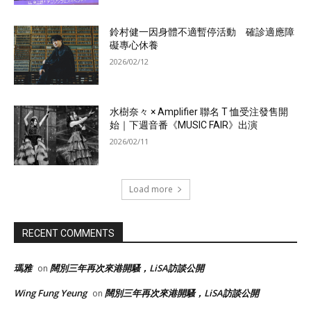
鈴村健一因身體不適暫停活動 確診適應障
礙專心休養
2026/02/12
水樹奈々 × Amplifier 聯名 T 恤受注發售開
始｜下週音番《MUSIC FAIR》出演
2026/02/11
Load more
RECENT COMMENTS
瑪雅
闊別三年再次來港開騷，LiSA訪談公開
on
Wing Fung Yeung
闊別三年再次來港開騷，LiSA訪談公開
on