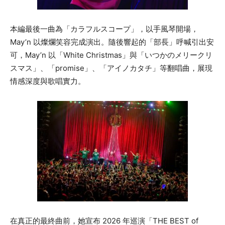
本編最後一曲為「カラフルスコープ」，以手風琴開場，
May’n 以燦爛笑容完成演出。隨後響起的「部長」呼喊引出安
可，May’n 以「White Christmas」與「いつかのメリークリ
スマス」、「promise」、「アイノカタチ」等翻唱曲，展現
情感深度與歌唱實力。
在真正的最終曲前，她宣布 2026 年巡演「THE BEST of