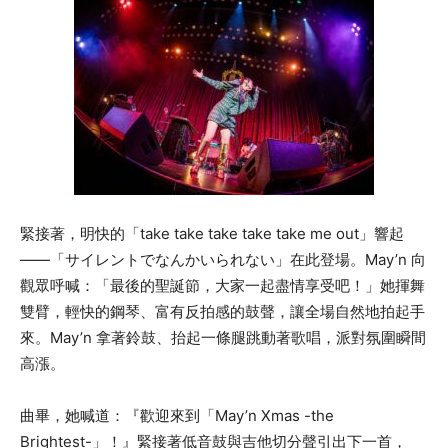
緊接著，明快的「take take take take take me out」響起
——「サイレントでなんかいられない」在此登場。May’n 向
觀眾呼喊：「最後的聖誕節，大家一起盡情享受吧！」她揮舞
雙臂，輕快的鋼琴、富有反拍感的鼓聲，讓全場自然地拍起手
來。May’n 拿著鈴鼓、抬起一條腿跳動著歌唱，派對氛圍瞬間
高漲。
曲畢，她喊道：『歡迎來到「May’n Xmas -the
Brightest-」！』緊接著低音鼓與吉他切分聲引出下一首，