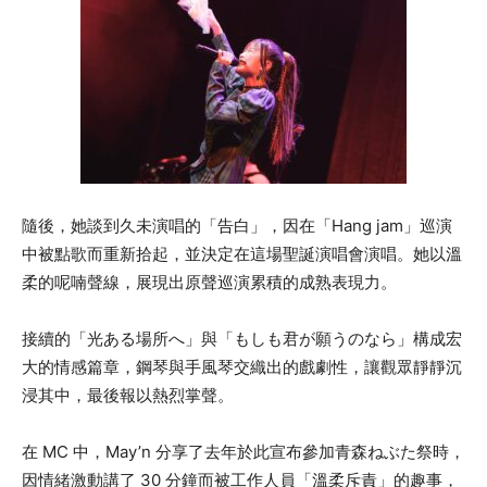
隨後，她談到久未演唱的「告白」，因在「Hang jam」巡演
中被點歌而重新拾起，並決定在這場聖誕演唱會演唱。她以溫
柔的呢喃聲線，展現出原聲巡演累積的成熟表現力。
接續的「光ある場所へ」與「もしも君が願うのなら」構成宏
大的情感篇章，鋼琴與手風琴交織出的戲劇性，讓觀眾靜靜沉
浸其中，最後報以熱烈掌聲。
在 MC 中，May’n 分享了去年於此宣布參加青森ねぶた祭時，
因情緒激動講了 30 分鐘而被工作人員「溫柔斥責」的趣事，