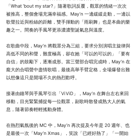
「What ’bout my star?」隨著歌詞反覆，觀眾的情緒一次次
被推高，整個會場充滿幸福感。May’n 一邊緩緩走動，一邊以
歌聲拉近與粉絲的距離，雙手揮動的「雨刷舞」也是本曲的樂
趣之一。間奏的手風琴更添濃濃聖誕氣息與溫度。
在歌曲中段，May’n 將觀眾分為三組，要求分別演唱主旋律與
高低不同的和聲，難度極高，卻在她「可以的可以的」「要有
自信」的鼓勵下，逐漸成形。當三聲部合唱完成時，May’n 在
龐大的合唱聲中盡情歌唱，最後高舉手臂定格，全場爆發出難
以想像這只是開場不久的熱烈歡呼。
接著由鐘琴與手風琴引出「ViViD」，May’n 在舞台左右來回
移動，目光緊緊捕捉每一位觀眾，副歌時散發成熟大人的氣
息，隨著節奏輕輕搖動身體。
在熱烈氣氛後的 MC 中，May’n 再次提及今年是 20 週年、也
是最後一次「May’n Xmas」，笑說「已經好熱了」「一開始