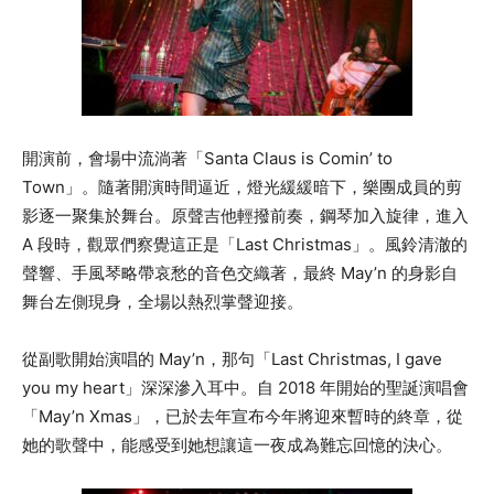
開演前，會場中流淌著「Santa Claus is Comin’ to
Town」。隨著開演時間逼近，燈光緩緩暗下，樂團成員的剪
影逐一聚集於舞台。原聲吉他輕撥前奏，鋼琴加入旋律，進入
A 段時，觀眾們察覺這正是「Last Christmas」。風鈴清澈的
聲響、手風琴略帶哀愁的音色交織著，最終 May’n 的身影自
舞台左側現身，全場以熱烈掌聲迎接。
從副歌開始演唱的 May’n，那句「Last Christmas, I gave
you my heart」深深滲入耳中。自 2018 年開始的聖誕演唱會
「May’n Xmas」，已於去年宣布今年將迎來暫時的終章，從
她的歌聲中，能感受到她想讓這一夜成為難忘回憶的決心。