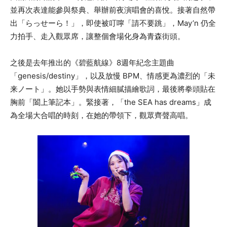
並再次表達能參與祭典、舉辦前夜演唱會的喜悅。接著自然帶
出「らっせーら！」，即使被叮嚀「請不要跳」，May’n 仍全
力拍手、走入觀眾席，讓整個會場化身為青森街頭。
之後是去年推出的《碧藍航線》8週年紀念主題曲
「genesis/destiny」，以及放慢 BPM、情感更為濃烈的「未
来ノート」。她以手勢與表情細膩描繪歌詞，最後將拳頭貼在
胸前「闔上筆記本」。緊接著，「the SEA has dreams」成
為全場大合唱的時刻，在她的帶領下，觀眾齊聲高唱。