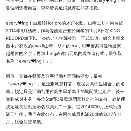
對於平日一直支持她們的歌迷、以及一直照顧every♥ing！的
各位關係者而言，突然發表這消息實在非常抱歉。
every♥ing！由屬於Horipro的木戸衣吹、山崎エリイ兩名於
2014年6月結成，作為聲優組合並於同年的10月8日在KING
RECORD旗下以「ゆめいろ学院校歌」正式出道。組合名稱來
自木戸衣吹的eve和山崎エリイ的ery，用♥圖案可愛地連繫
起兩位的名字，再加上ing表達出元氣的現在進行式，最後取
名為「every♥ing！」。
兩位一直都在聲優及歌手活動方面同時活動，最初
「every♥ing！」這企劃就是打著「現役女高中生組合」的名
義，預定只是活動到兩位高中畢業為止的期間限定組合。後來
受到成員本身、各位Staff以及歌迷們意料之外的支持，於是便
決定延長活動至兩名成員到二十歲。從2014年10月正式出道
滿三年後，我們在此公布，在兩名成員也滿20歲的2017年11
月，組合決定畢業。