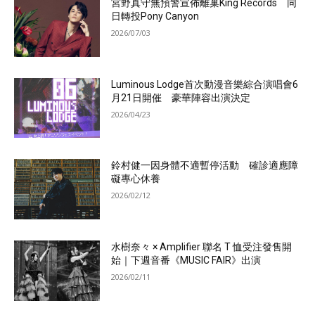
宮野真守無預警宣佈離巢King Records 同
日轉投Pony Canyon
2026/07/03
Luminous Lodge首次動漫音樂綜合演唱會6
月21日開催 豪華陣容出演決定
2026/04/23
鈴村健一因身體不適暫停活動 確診適應障
礙專心休養
2026/02/12
水樹奈々 × Amplifier 聯名 T 恤受注發售開
始｜下週音番《MUSIC FAIR》出演
2026/02/11