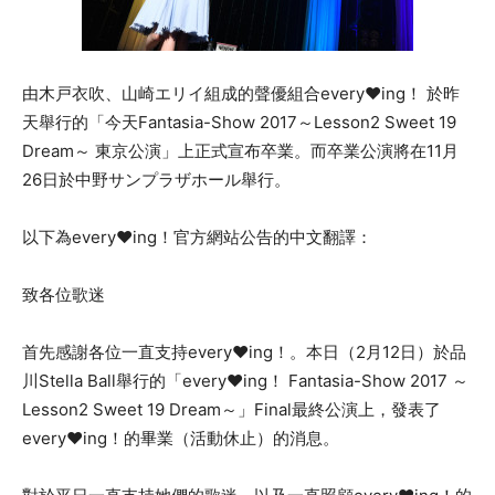
由木戸衣吹、山崎エリイ組成的聲優組合every♥ing！ 於昨
天舉行的「今天Fantasia-Show 2017～Lesson2 Sweet 19
Dream～ 東京公演」上正式宣布卒業。而卒業公演將在11月
26日於中野サンプラザホール舉行。
以下為every♥ing！官方網站公告的中文翻譯：
致各位歌迷
首先感謝各位一直支持every♥ing！。本日（2月12日）於品
川Stella Ball舉行的「every♥ing！ Fantasia-Show 2017 ～
Lesson2 Sweet 19 Dream～」Final最終公演上，發表了
every♥ing！的畢業（活動休止）的消息。