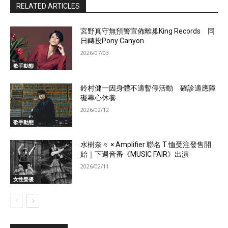
RELATED ARTICLES
宮野真守無預警宣佈離巢King Records 同
日轉投Pony Canyon
2026/07/03
歌手動態
鈴村健一因身體不適暫停活動 確診適應障
礙專心休養
2026/02/12
歌手動態
水樹奈々 × Amplifier 聯名 T 恤受注發售開
始｜下週音番《MUSIC FAIR》出演
2026/02/11
女性聲優