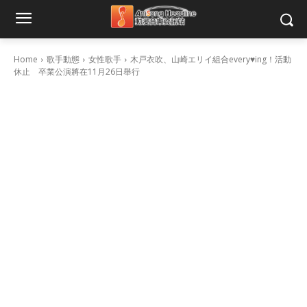
Home
歌手動態
女性歌手
木戸衣吹、山崎エリイ組合every♥ing！活動
休止 卒業公演將在11月26日舉行