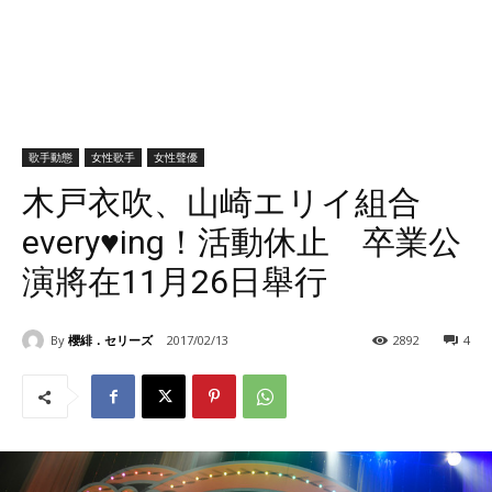
歌手動態
女性歌手
女性聲優
木戸衣吹、山崎エリイ組合
every♥ing！活動休止 卒業公
演將在11月26日舉行
By
櫻緋．セリーズ
2017/02/13
2892
4