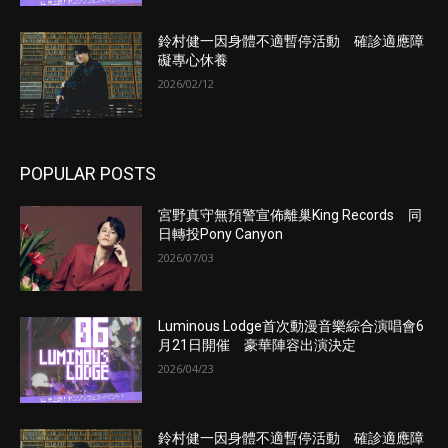
鈴村健一因身體不適暫停活動 確診適應障
礙專心休養
2026/02/12
POPULAR POSTS
宮野真守無預警宣佈離巢King Records 同
日轉投Pony Canyon
2026/07/03
Luminous Lodge首次動漫音樂綜合演唱會6
月21日開催 豪華陣容出演決定
2026/04/23
鈴村健一因身體不適暫停活動 確診適應障