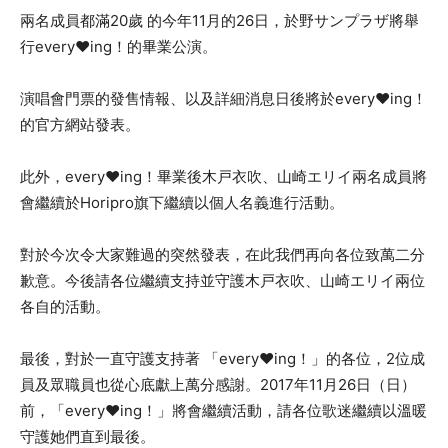
兩名成員都滿20歲 的今年11月的26日，於野サンプラザ將舉
行every♥ing！的畢業公演。
演唱會門票的發售情報、以及詳細消息日後將於every♥ing！
的官方網站發表。
此外，every♥ing！畢業後木戸衣吹、山崎エリイ兩名成員將
會繼續於Horipro旗下繼續以個人名義進行活動。
對於今次令大家難過的突然發表，在此我們再向各位致萬二分
歉意。今後請各位繼續支持並守護木戸衣吹、山崎エリイ兩位
各自的活動。
最後，對於一直守護支持著 「every♥ing！」的各位，2位成
員及眾職員也從心底獻上萬分感謝。2017年11月26日（日）
前，「every♥ing！」將會繼續活動，請各位歌迷繼續以溫暖
守護她們直到最後。