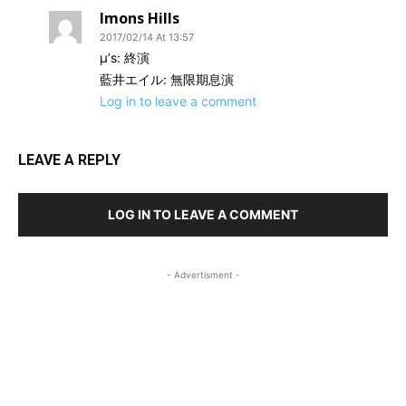
Imons Hills
2017/02/14 At 13:57
μ’s: 終演
藍井エイル: 無限期息演
Log in to leave a comment
LEAVE A REPLY
LOG IN TO LEAVE A COMMENT
- Advertisment -