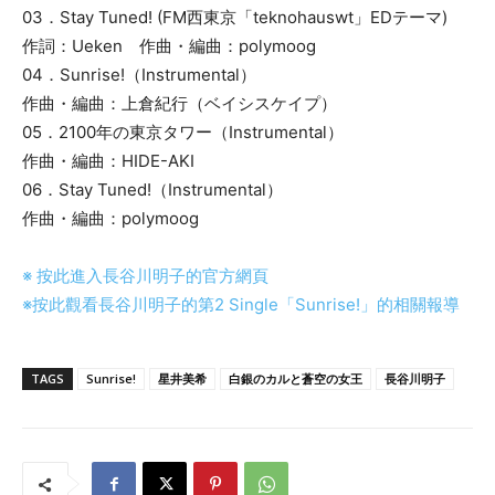
03．Stay Tuned! (FM西東京「teknohauswt」EDテーマ)
作詞：Ueken 作曲・編曲：polymoog
04．Sunrise!（Instrumental）
作曲・編曲：上倉紀行（ベイシスケイプ）
05．2100年の東京タワー（Instrumental）
作曲・編曲：HIDE-AKI
06．Stay Tuned!（Instrumental）
作曲・編曲：polymoog
※ 按此進入長谷川明子的官方網頁
※按此觀看長谷川明子的第2 Single「Sunrise!」的相關報導
TAGS
Sunrise!
星井美希
白銀のカルと蒼空の女王
長谷川明子