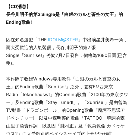
【CD消息】
長谷川明子的第2 Single是「白銀のカルと蒼空の女王」的
Ending歌曲!
因在知名遊戲「THE
IDOLM@STER
」中出演星井美希一角，
而大受歡迎的人氣聲優，長谷川明子的第2 張
Single「Sunrise!」將於7月7日發售，價格為1680日圓(已含
稅)。
本作除了收錄Windows專用軟件「白銀のカルと蒼空の女
王」的Ending歌曲「Sunrise!」之外，還有FM西東京
Radio「teknohauswt」的Opening歌曲「2100年の東京タワ
ー」及Ending歌曲「Stay Tuned!」。「Sunrise!」是由曾為
TV動畫「ドラゴンボール」的Opening歌曲「魔訶不思議ア
ドベンチャー!」以及中森明菜的歌曲「TATTOO」填詞的森
由里子負責作詞，以及因「朧村正」及「救急救命 カドゥケ
ウス2」而大受歡迎的ベイシスケイプ的上倉紀行作曲。