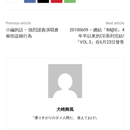
Previous article
Next article
小編的話 – 強烈譴責演唱會
20100609 – 總結『IM@S』4
偷拍盜錄行為
年半以來的CD系列完結!
『VOL.3』在6月23日發售
犬崎舞風
『通りすがりのダメ人間だ。 覚えておけ!』