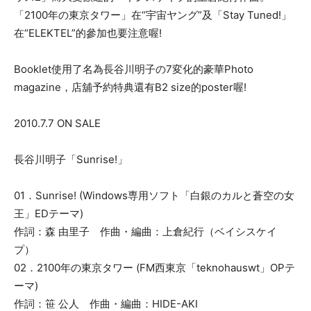
「2100年の東京タワー」在“宇宙ヤング”及「Stay Tuned!」
在“ELEKTEL”的參加也要注意喔!
Booklet使用了名為長谷川明子の7変化的豪華Photo
magazine，店舖予約特典還有B2 size的poster喔!
2010.7.7 ON SALE
長谷川明子「Sunrise!」
01．Sunrise! (Windows専用ソフト「白銀のカルと蒼空の女
王」EDテーマ)
作詞：森 由里子 作曲・編曲：上倉紀行（ベイシスケイ
プ）
02．2100年の東京タワー (FM西東京「teknohauswt」OPテ
ーマ)
作詞：笹 公人 作曲・編曲：HIDE-AKI