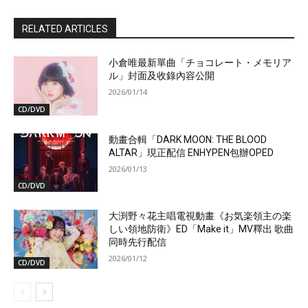
RELATED ARTICLES
小倉唯最新單曲「チョコレート・メモリア
ル」封面及收錄內容公開
2026/01/14
CD/DVD
動畫合輯「DARK MOON: THE BLOOD
ALTAR」現正配信 ENHYPEN包辦OPED
2026/01/13
CD/DVD
大渕野々花主唱電視動畫《お気楽領主の楽
しい領地防衛》ED「Make it」MV釋出 歌曲
同時先行配信
2026/01/12
CD/DVD