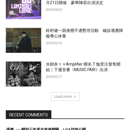
月21日開催 豪華陣容出演決定
2026/04/23
鈴村健一因身體不適暫停活動 確診適應障
礙專心休養
2026/02/12
水樹奈々 × Amplifier 聯名 T 恤受注發售開
始｜下週音番《MUSIC FAIR》出演
2026/02/11
Load more
RECENT COMMENTS
瑪雅
闊別三年再次來港開騷，LiSA訪談公開
on