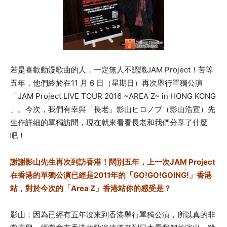
若是喜歡動漫歌曲的人，一定無人不認識JAM Project！苦等
五年，他們終於在11 月 6 日（星期日）再次舉行單獨公演
「JAM Project LIVE TOUR 2016 ~AREA Z~ in HONG KONG
」。
今次，我們有幸與「長老」影山ヒロノブ（影山浩宣）先
生作詳細的單獨訪問，現在就來看看長老和我們分享了什麼
吧！
謝謝影山先生再次到訪香港！闊別五年，上一次JAM Project
在香港的單獨公演已經是2011年的「GO!GO!GOING!」香港
站，對於今次的「Area Z」香港站你的感受是？
影山：因為已經有
五年沒來到香港舉行單獨公演，所以真的非