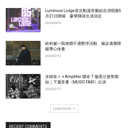
Luminous Lodge首次動漫音樂綜合演唱會6
月21日開催 豪華陣容出演決定
2026/04/23
鈴村健一因身體不適暫停活動 確診適應障
礙專心休養
2026/02/12
水樹奈々 × Amplifier 聯名 T 恤受注發售開
始｜下週音番《MUSIC FAIR》出演
2026/02/11
Load more
RECENT COMMENTS