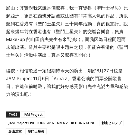
影山：其實對我來說是個驚喜，我一直覺得《聖鬥士星矢》比
起亞洲，更是在西班牙語圈或法國有非常高人氣的作品，所以
聽到在香港有《聖鬥士星矢》三十周年活動，真的很驚訝。
說
起來幾年前在香港也有《聖鬥士星矢》的交響音樂會，負責
Make-up 的山田信夫先生有來到演出，而我因為日程問題而
未能出演。雖然主要都是唱主題曲之類，但能在香港的《聖鬥
士星矢》活動中演出，真是又驚喜又開心！
編按：相信歌迷一定很期待今天的演出，剛好8月27日也是
JAM Project 11月6日
「Area Z」香港公演的門票公開發售
日，在這個前哨戰，讓我們好好感受影山先生充滿力量和感染
力的演出吧！
TAGS
JAM Project
JAM Project LIVE TOUR 2016 ~AREA Z~ in HONG KONG
影山ヒロノブ
影山浩宣
聖鬥士星矢