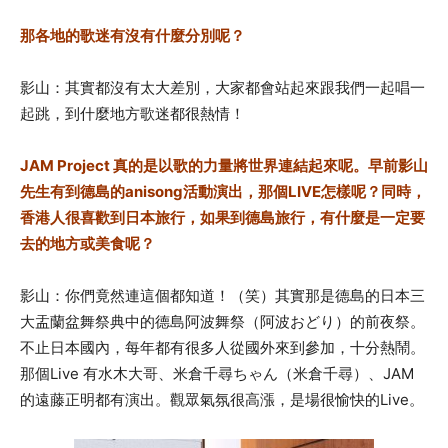
那各地的歌迷有沒有什麼分別呢？
影山：其實都沒有太大差別，大家都會站起來跟我們一起唱一
起跳，到什麼地方歌迷都很熱情！
JAM Project 真的是以歌的力量將世界連結起來呢。早前影山
先生有到德島的anisong活動演出，那個LIVE怎樣呢？同時，
香港人很喜歡到日本旅行，如果到德島旅行，有什麼是一定要
去的地方或美食呢？
影山：你們竟然連這個都知道！（笑）其實那是德島的
日本三
大盂蘭盆舞祭典中的德島阿波舞祭（阿波おどり）
的前夜祭。
不止日本國內，每年都有很多人從國外來到參加，十分熱鬧。
那個Live 有水木大哥、米倉千尋ちゃん（米倉千尋）、JAM
的遠藤正明都有演出。觀眾氣氛很高漲，是場很愉快的Live。