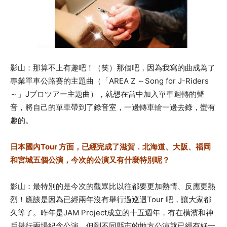
影山：那算不上有趣吧！（笑）
那個吧，因為我寫的曲成為了
專業單車公路賽的主題曲（「AREA Z ～Song for J-Riders
～」Jプロツアー主題曲），就想在當中加入單車迴轉的聲
音，將自己的單車帶到了錄音室，一邊轉車輪一邊去錄，蠻有
趣的。
日本國內Tour 方面，已經完成了滋賀．北海道、大阪、福岡
和宮城五個公演，今次的公演又有什麼特別呢？
影山：最特別的是今次的觀眾比以往都要更加熱情、反應更熱
烈！應該是因為已經兩年沒有舉行過巡迴Tour 吧，讓大家都
久等了。昨年是
JAM Project成立的十五週年，有在橫濱和神
戶舉行兩場紀念公演，但到不同縣市的地方公演就已經有好一