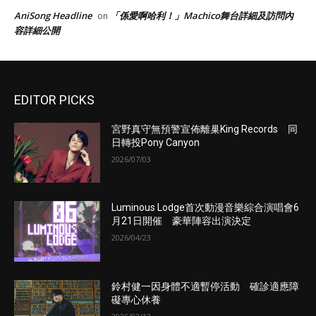
AniSong Headline
「係愛啊哈利！」Machico舞台詳細及訪問內
on
容詳細公開
EDITOR PICKS
宮野真守無預警宣佈離巢King Records 同
日轉投Pony Canyon
2026/07/03
Luminous Lodge首次動漫音樂綜合演唱會6
月21日開催 豪華陣容出演決定
2026/04/23
鈴村健一因身體不適暫停活動 確診適應障
礙專心休養