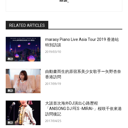
Mai_
RELATED ARTICLES
marasy Piano Live Asia Tour 2019 香港站
特別訪談
2019/03/10
專訪
由動畫而生的原宿系美少女歌手ー矢野杏奈
香港訪問
2017/09/19
專訪
大談首次海外DJ演出心路歷程
「ANISONG DJ FES -MIRAI-」桜咲千依來港
訪問後記
2017/04/25
專訪