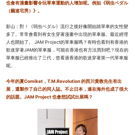
也會有漫畫影響令玩單車運動的人增加呢。例如《弱虫ペダル
（飆速宅男）》。
影山：對！《弱虫ペダル》流行之後好像開始踏單車的女性變
多了。常常會看到有女生穿著漫畫中出現的單車服。最近經理
人也開始了。
JAM Project的單車服嗎？有時也看到有香港的
歌迷穿著JAM的單車服，可能在香港也有方法買到吧？現在的
單車服已經推出了三代，曾看過香港的歌迷穿著第一代單車服
呢。
今年的夏Comiket，T.M.Revolution 的西川貴教先生有出
展，還製作了自己的同人誌。不止日本，連在海外也成了很大
的話題。JAM Project 也會想試試出展嗎？