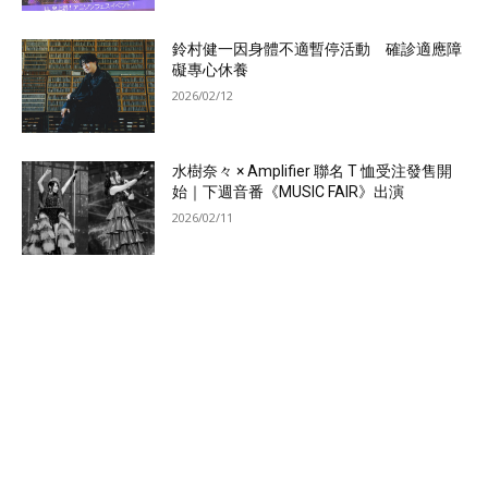
鈴村健一因身體不適暫停活動 確診適應障
礙專心休養
2026/02/12
水樹奈々 × Amplifier 聯名 T 恤受注發售開
始｜下週音番《MUSIC FAIR》出演
2026/02/11