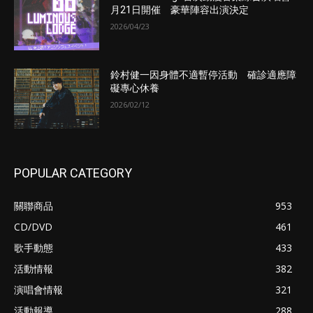
月21日開催 豪華陣容出演決定
2026/04/23
鈴村健一因身體不適暫停活動 確診適應障
礙專心休養
2026/02/12
POPULAR CATEGORY
關聯商品
953
CD/DVD
461
歌手動態
433
活動情報
382
演唱會情報
321
活動報導
288