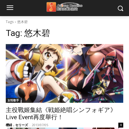
Tags
悠木碧
Tag:
悠木碧
女性歌手
主役戰姬集結《戦姫絶唱シンフォギア》
Live Event再度舉行！
櫻緋．セリーズ
-
2013/07/05
0