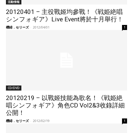
活動情報
20120401 – 主役戰姬均參戰！《戦姫絶唱
シンフォギア》Live Event將於十月舉行！
櫻緋．セリーズ
-
2012/04/01
1
CD/DVD
20120219 – 以戰姬技能為歌名！《戦姫絶
唱シンフォギア》角色CD Vol2&3收錄詳細
公開！
櫻緋．セリーズ
-
2012/02/19
1