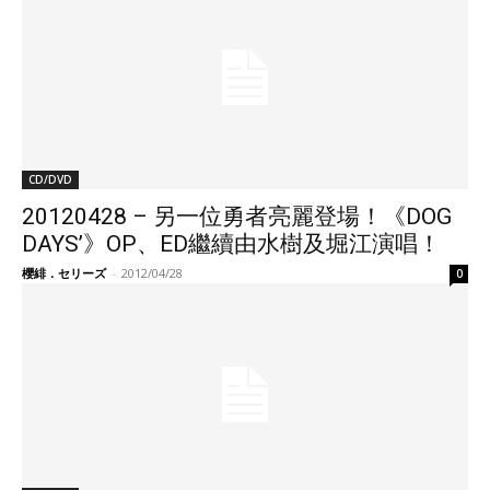
CD/DVD
20120428 – 另一位勇者亮麗登場！《DOG
DAYS’》OP、ED繼續由水樹及堀江演唱！
櫻緋．セリーズ
-
2012/04/28
0