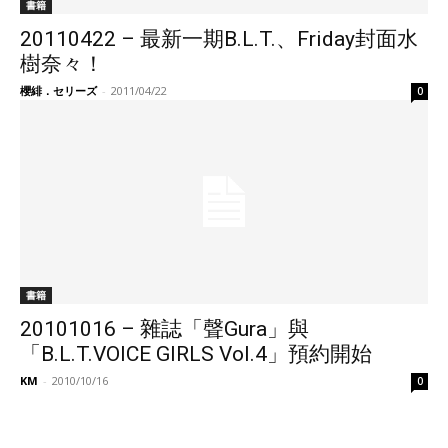
書籍
20110422 – 最新一期B.L.T.、Friday封面水
樹奈々！
櫻緋．セリーズ
-
2011/04/22
0
書籍
20101016 – 雜誌「聲Gura」與
「B.L.T.VOICE GIRLS Vol.4」預約開始
KM
-
2010/10/16
0