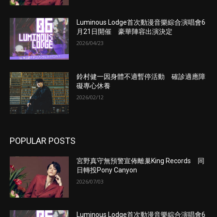
Luminous Lodge首次動漫音樂綜合演唱會6
月21日開催 豪華陣容出演決定
2026/04/23
鈴村健一因身體不適暫停活動 確診適應障
礙專心休養
2026/02/12
POPULAR POSTS
宮野真守無預警宣佈離巢King Records 同
日轉投Pony Canyon
2026/07/03
Luminous Lodge首次動漫音樂綜合演唱會6