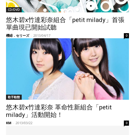
CD/DVD
悠木碧x竹達彩奈組合「petit milady」首張
單曲現已開始試聽
櫻緋．セリーズ
-
2013/04/17
0
歌手動態
悠木碧x竹達彩奈 革命性新組合「petit
milady」活動開始！
KM
-
2013/03/22
0