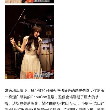
當會場熄燈後，舞台被如同燭火般橘黃色的燈光包圍，伴隨著
一身潔白服裝的ChouCho登場，整個會場響起了巨大的掌
聲。這場原聲演唱會，樂隊由鋼琴(村山☆潤)、小提琴(吉田翔
平)以及打擊樂器(桑迫陽一)所組成。在瞬間的寂靜之後，隨著