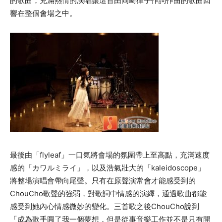
的歌曲，充滿熱情的演唱讓這首由岡崎律子作詞作曲的歌曲回
響在整個會場之中。
最後由「flyleaf」一口氣將會場的氛圍帶上至高點，充滿速度
感的「カワルミライ」，以及浩氣壯大的「kaleidoscope」
將整場演唱會帶向尾聲。只有在原聲演常會才能感受到的
ChouCho歌聲的強弱，對歌詞中情感的演繹，通過歌曲都能
感受到她內心情感微妙的變化。三首歌之後ChouCho說到
「成為歌手圓了我一個夢想，但是從事音樂工作並不是只有開