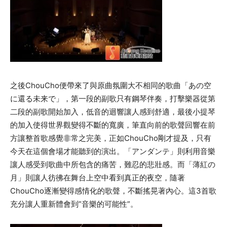
之後ChouCho便帶來了與原曲氛圍大不相同的歌曲「あの空
に還る未来で」，第一段的副歌只有鋼琴伴奏，打擊樂器從第
二段的副歌開始加入，低音的迴響讓人感到舒適，最後小提琴
的加入使得世界觀變得不斷的寬廣，筆直向前的歌聲回響在前
方讓整首歌感覺非常之完美，正如ChouCho剛才提及，只有
今天在這個會場才能聽到的演出。「アンダンテ」則利用音樂
讓人感受到歌曲中所包含的痛苦，難忍的悲壯感。而「薄紅の
月」則讓人彷彿在舞台上空中看到真正的夜空，隨著
ChouCho逐漸變得感情化的歌聲，不斷搖晃著內心。這3首歌
充分讓人重新體會到”音樂的可能性”。