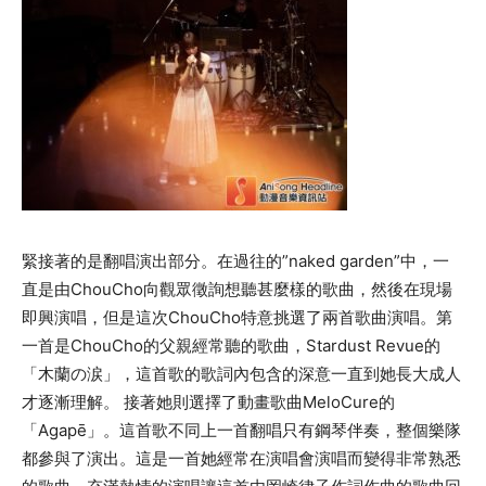
緊接著的是翻唱演出部分。在過往的”naked garden”中，一
直是由ChouCho向觀眾徵詢想聽甚麼樣的歌曲，然後在現場
即興演唱，但是這次ChouCho特意挑選了兩首歌曲演唱。第
一首是ChouCho的父親經常聽的歌曲，Stardust Revue的
「木蘭の涙」，這首歌的歌詞內包含的深意一直到她長大成人
才逐漸理解。 接著她則選擇了動畫歌曲MeloCure的
「Agapē」。這首歌不同上一首翻唱只有鋼琴伴奏，整個樂隊
都參與了演出。這是一首她經常在演唱會演唱而變得非常熟悉