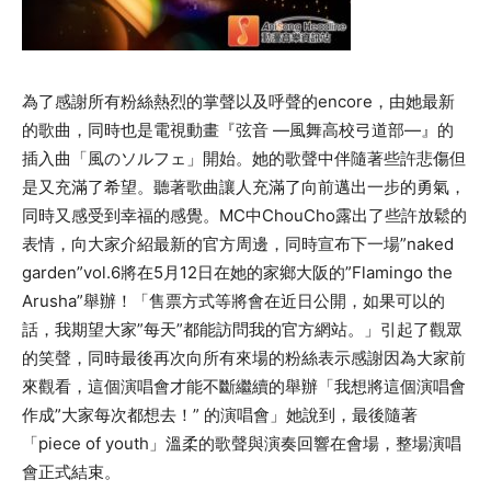
為了感謝所有粉絲熱烈的掌聲以及呼聲的encore，由她最新
的歌曲，同時也是電視動畫『弦音 ―風舞高校弓道部―』的
插入曲「風のソルフェ」開始。她的歌聲中伴隨著些許悲傷但
是又充滿了希望。聽著歌曲讓人充滿了向前邁出一步的勇氣，
同時又感受到幸福的感覺。MC中ChouCho露出了些許放鬆的
表情，向大家介紹最新的官方周邊，同時宣布下一場”naked
garden”vol.6將在5月12日在她的家鄉大阪的”Flamingo the
Arusha”舉辦！「售票方式等將會在近日公開，如果可以的
話，我期望大家”每天”都能訪問我的官方網站。」引起了觀眾
的笑聲，同時最後再次向所有來場的粉絲表示感謝因為大家前
來觀看，這個演唱會才能不斷繼續的舉辦「我想將這個演唱會
作成”大家每次都想去！” 的演唱會」她說到，最後隨著
「piece of youth」溫柔的歌聲與演奏回響在會場，整場演唱
會正式結束。