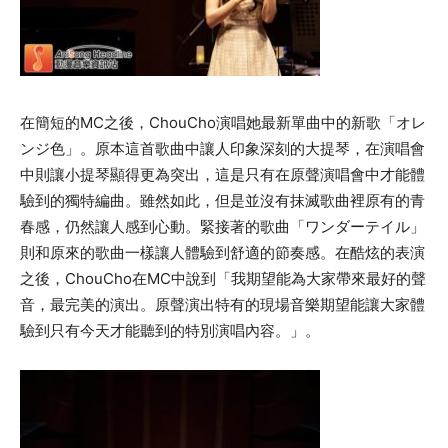
在簡短的MC之後，ChouCho演唱她最新單曲中的新歌「オレ
ンジ色」。原本這首歌曲中讓人印象深刻的大提琴，在演唱會
中則讓小提琴顯得更為突出，這是只有在原聲演唱會中才能體
驗到的獨特編曲。雖然如此，但是並沒有抹滅歌曲裡原有的青
春感，仍然讓人感到心動。緊接著的歌曲「ワンダーテイル」
則和原來的歌曲一樣讓人體驗到舒適的節奏感。在酷炫的表演
之後，ChouCho在MC中說到「我期望能為大家帶來最好的聲
音，最完美的演出。原聲演出特有的現場音樂期望能讓大家體
驗到只有今天才能聽到的特別演唱內容。」。