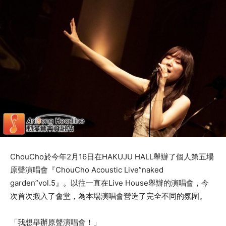
ChouCho於今年2月16日在HAKUJU HALL舉辦了個人第五場
原聲演唱會『ChouCho Acoustic Live”naked
garden”vol.5』。以往一直在Live House舉辦的演唱會，今
次首次搬入了會堂，為本場演唱會營造了完全不同的氛圍。
「我想舉辦原聲演唱會！」