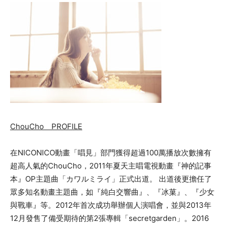
ChouCho PROFILE
在NICONICO動畫「唱見」部門獲得超過100萬播放次數擁有
超高人氣的ChouCho，2011年夏天主唱電視動畫『神的記事
本』OP主題曲「カワルミライ」正式出道。 出道後更擔任了
眾多知名動畫主題曲，如『純白交響曲』、『冰菓』、『少女
與戰車』等。2012年首次成功舉辦個人演唱會，並與2013年
12月發售了備受期待的第2張專輯「secretgarden」。2016