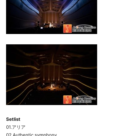
Setlist
01.アリア
02.Authentic symphony