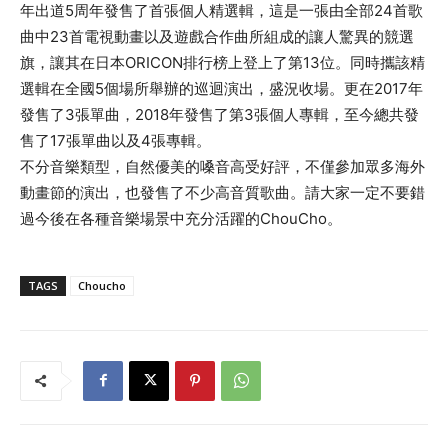
年出道5周年發售了首張個人精選輯，這是一張由全部24首歌
曲中23首電視動畫以及遊戲合作曲所組成的讓人驚異的競選
旗，讓其在日本ORICON排行榜上登上了第13位。同時攜該精
選輯在全國5個場所舉辦的巡迴演出，盛況收場。更在2017年
發售了3張單曲，2018年發售了第3張個人專輯，至今總共發
售了17張單曲以及4張專輯。
不分音樂類型，自然優美的嗓音高受好評，不僅參加眾多海外
動畫節的演出，也發售了不少高音質歌曲。請大家一定不要錯
過今後在各種音樂場景中充分活躍的ChouCho。
TAGS
Choucho