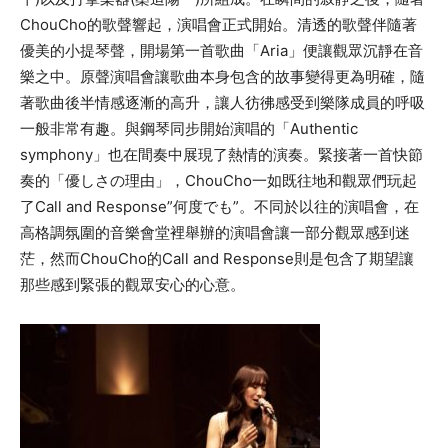
ChouCho的歌聲響起，演唱會正式開始。清透的歌聲伴隨著
優美的小提琴聲，開場第一首歌曲「Aria」便讓觀眾沉靜在音
樂之中。原聲演唱會讓歌曲本身包含的故事變得更為明確，隨
著歌曲後半情感逐漸的高升，讓人彷彿感受到樂隊成員的呼吸
一般非常有趣。與鋼琴同步開始演唱的「Authentic
symphony」也在間奏中展現了熱情的演奏。緊接著一首快節
奏的「優しさの理由」，ChouCho一如既往地和觀眾們玩起
了Call and Response”何度でも”。不同於以往的演唱會，在
高格調氛圍的音樂會堂裡舉辦的演唱會讓一部分觀眾感到迷
茫，然而ChouCho的Call and Response則是包含了期望讓
那些感到緊張的觀眾安心的心意。