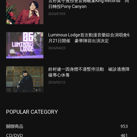
宮野真守無預警宣佈離巢King Records 同
日轉投Pony Canyon
2026/07/03
Luminous Lodge首次動漫音樂綜合演唱會6
月21日開催 豪華陣容出演決定
2026/04/23
鈴村健一因身體不適暫停活動 確診適應障
礙專心休養
2026/02/12
POPULAR CATEGORY
關聯商品
953
CD/DVD
461