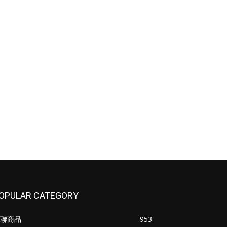
OPULAR CATEGORY
聯商品
953