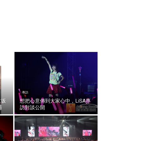
專訪
木坂
想把心意傳到大家心中，LiSA專
捕
訪對談公開