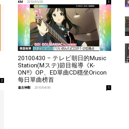
KM
-
2010/05/20
1
專題報導
20100430 – テレビ朝日的Music
曲
Station(Mステ)節目報導《K-
ON!!》OP、ED單曲CD穩坐Oricon
每日單曲榜首
2
遠古神獸
-
2010/04/30
1