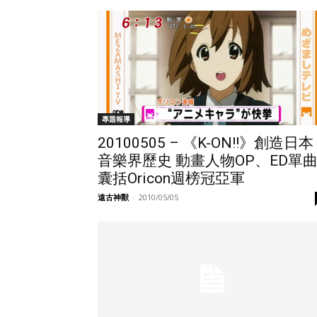
專題報導
20100505 – 《K-ON!!》創造日本
音樂界歷史 動畫人物OP、ED單
囊括Oricon週榜冠亞軍
遠古神獸
-
2010/05/05