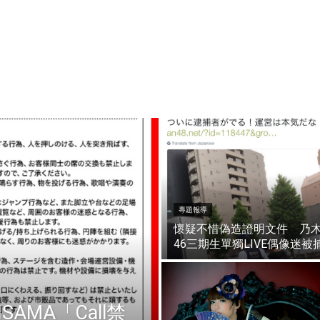
專題報導
懷疑不惜偽造證明文件 乃
46三期生單獨LIVE偶像迷被
SAMA「Call禁