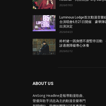
2026/07/03
Luminous Lodge首次動漫音樂
合演唱會6月21日開催 豪華陣
出演決定
2026/04/23
鈴村健一因身體不適暫停活動 
診適應障礙專心休養
2026/02/12
ABOUT US
AniSong Headline是報導動漫歌曲、
聲優與歌手消息為主的動漫音樂專門
新聞網站。我們的團隊以認真專業的