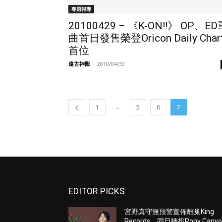
專題報導
20100429 – 《K-ON!!》 OP、ED
曲首日發售榮登Oricon Daily Char
首位
遠古神獸
-
2010/04/30
...
1
5
6
7
EDITOR PICKS
宮野真守無預警宣佈離巢King
Records 同日轉投Pony Canyo