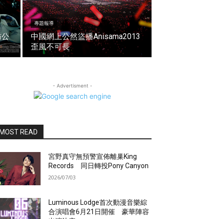
專題報導
訪公
中國網上公然盜播Anisama2013
歪風不可長
- Advertisment -
MOST READ
宮野真守無預警宣佈離巢King
Records 同日轉投Pony Canyon
2026/07/03
Luminous Lodge首次動漫音樂綜
合演唱會6月21日開催 豪華陣容