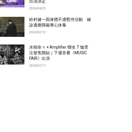
出演決定
2026/04/23
鈴村健一因身體不適暫停活動 確
診適應障礙專心休養
2026/02/12
水樹奈々 × Amplifier 聯名 T 恤受
注發售開始｜下週音番《MUSIC
FAIR》出演
2026/02/11