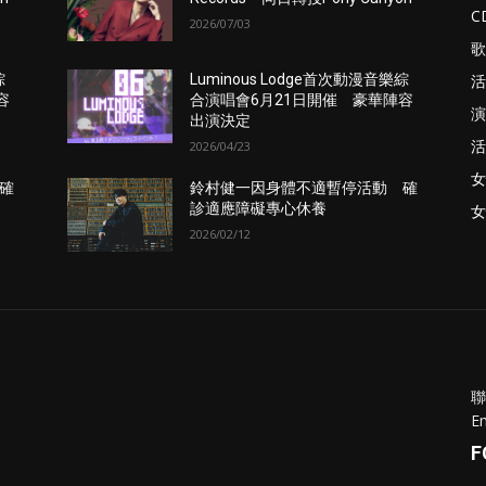
C
2026/07/03
歌
活
綜
Luminous Lodge首次動漫音樂綜
容
合演唱會6月21日開催 豪華陣容
演
出演決定
活
2026/04/23
女
確
鈴村健一因身體不適暫停活動 確
診適應障礙專心休養
女
2026/02/12
聯
Em
F