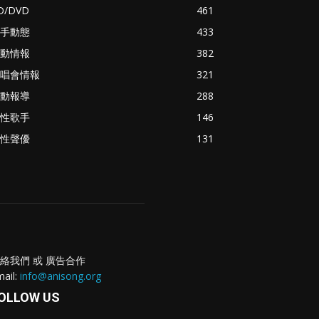
D/DVD
461
手動態
433
動情報
382
唱會情報
321
動報導
288
性歌手
146
性聲優
131
絡我們 或 廣告合作
ail:
info@anisong.org
OLLOW US