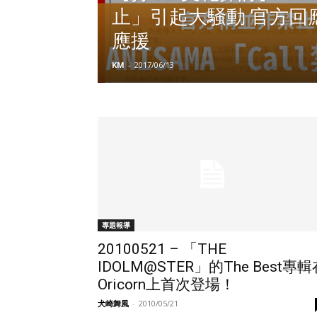
止」引起大騒動 官方回
應援
KM
-
2017/06/13
專題報導
20100521 – 「THE
IDOLM@STER」的The Best專輯
Oricorn上首次登場！
犬崎舞風
-
2010/05/21