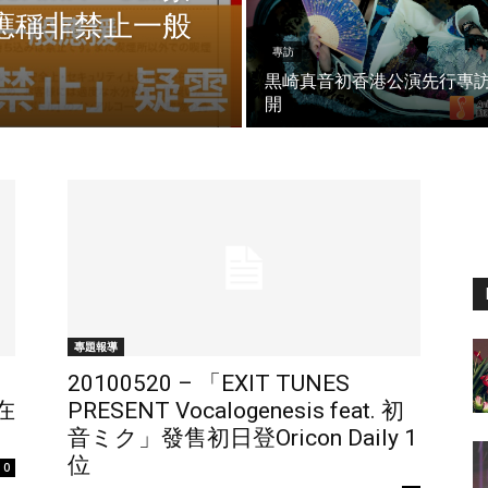
應稱非禁止一般
專訪
黒崎真音初香港公演先行專
開
專題報導
20100520 – 「EXIT TUNES
在
PRESENT Vocalogenesis feat. 初
音ミク」發售初日登Oricon Daily 1
位
0