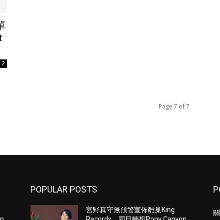
單
t
2
Page 7 of 7
POPULAR POSTS
P
宮野真守無預警宣佈離巢King
關
n
Records 同日轉投Pony Canyon