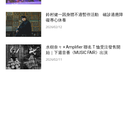
鈴村健一因身體不適暫停活動 確診適應障
礙專心休養
2026/02/12
水樹奈々 × Amplifier 聯名 T 恤受注發售開
始｜下週音番《MUSIC FAIR》出演
2026/02/11