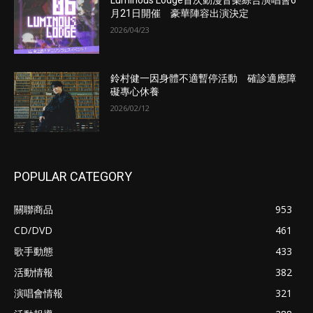
Luminous Lodge首次動漫音樂綜合演唱會6
月21日開催 豪華陣容出演決定
2026/04/23
鈴村健一因身體不適暫停活動 確診適應障
礙專心休養
2026/02/12
POPULAR CATEGORY
關聯商品
953
CD/DVD
461
歌手動態
433
活動情報
382
演唱會情報
321