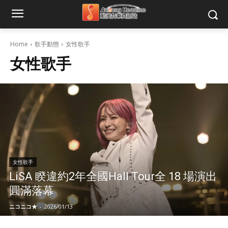
Home
歌手動態
女性歌手
女性歌手
女性歌手
LiSA 睽違約2年全國Hall Tour全 18 場演出
圓滿落幕
ニコニコ★
-
2026/01/13