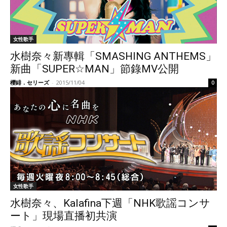
女性歌手
水樹奈々新專輯「SMASHING ANTHEMS」
新曲「SUPER☆MAN」節錄MV公開
櫻緋．セリーズ
-
2015/11/04
0
女性歌手
水樹奈々、Kalafina下週「NHK歌謡コンサ
ート」現場直播初共演