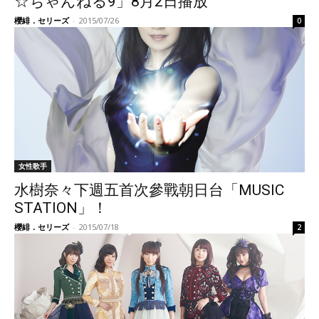
☆ちゃんねる9」8月2日播放
櫻緋．セリーズ
-
2015/07/26
0
女性歌手
水樹奈々下週五首次參戰朝日台「MUSIC
STATION」！
櫻緋．セリーズ
-
2015/07/18
2