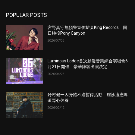
POPULAR POSTS
宮野真守無預警宣佈離巢King Records 同
日轉投Pony Canyon
2026/07/03
Luminous Lodge首次動漫音樂綜合演唱會6
月21日開催 豪華陣容出演決定
2026/04/23
鈴村健一因身體不適暫停活動 確診適應障
礙專心休養
2026/02/12