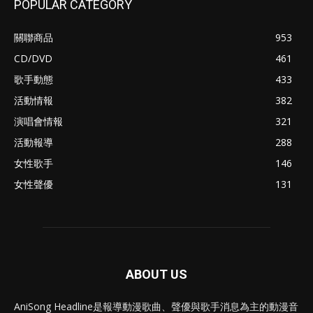
POPULAR CATEGORY
關聯商品
953
CD/DVD
461
歌手動態
433
活動情報
382
演唱會情報
321
活動報導
288
女性歌手
146
女性聲優
131
ABOUT US
AniSong Headline是報導動漫歌曲、聲優與歌手消息為主的動漫音