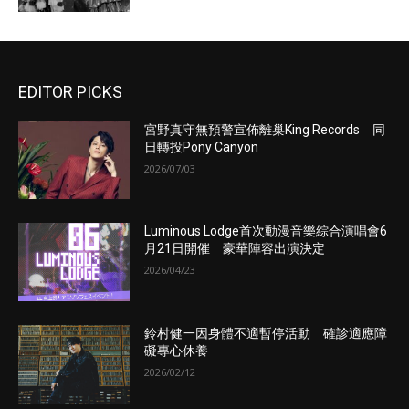
EDITOR PICKS
宮野真守無預警宣佈離巢King Records 同
日轉投Pony Canyon
2026/07/03
Luminous Lodge首次動漫音樂綜合演唱會6
月21日開催 豪華陣容出演決定
2026/04/23
鈴村健一因身體不適暫停活動 確診適應障
礙專心休養
2026/02/12