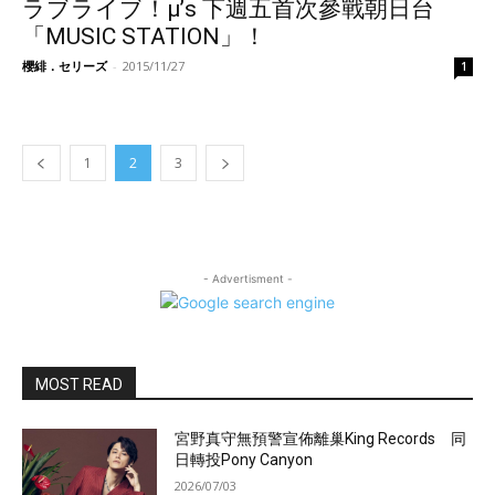
ラブライブ！μ’s 下週五首次參戰朝日台
「MUSIC STATION」！
櫻緋．セリーズ
-
2015/11/27
1
1
2
3
- Advertisment -
MOST READ
宮野真守無預警宣佈離巢King Records 同
日轉投Pony Canyon
2026/07/03