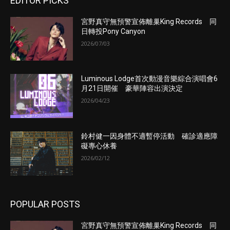
EDITOR PICKS
宮野真守無預警宣佈離巢King Records 同
日轉投Pony Canyon
2026/07/03
Luminous Lodge首次動漫音樂綜合演唱會6
月21日開催 豪華陣容出演決定
2026/04/23
鈴村健一因身體不適暫停活動 確診適應障
礙專心休養
2026/02/12
POPULAR POSTS
宮野真守無預警宣佈離巢King Records 同