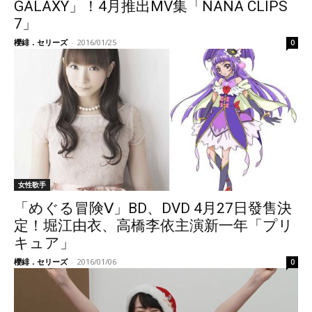
GALAXY」！4月推出MV集「NANA CLIPS
7」
櫻緋．セリーズ
-
2016/01/25
0
女性歌手
「めぐる冒険Ⅴ」BD、DVD 4月27日發售決
定！堀江由衣、高橋李依主演新一年「プリ
キュア」
櫻緋．セリーズ
-
2016/01/06
0