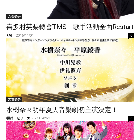
女性歌手
喜多村英梨轉會TMS 歌手活動全面Restart
KM
-
2016/11/01
0
女性歌手
水樹奈々明年夏天音樂劇初主演決定！
櫻緋．セリーズ
-
2016/09/26
0