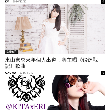
KM
-
2016/12/22
0
女性歌手
東山奈央來年個人出道，將主唱《鎖鏈戰
記》歌曲
A.KUMA
-
2016/11/17
0