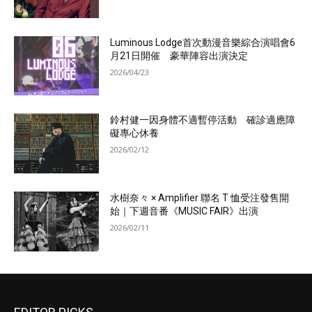
Luminous Lodge首次動漫音樂綜合演唱會6
月21日開催 豪華陣容出演決定
2026/04/23
鈴村健一因身體不適暫停活動 確診適應障
礙專心休養
2026/02/12
水樹奈々 × Amplifier 聯名 T 恤受注發售開
始｜下週音番《MUSIC FAIR》出演
2026/02/11