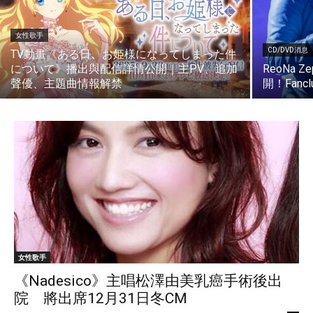
女性歌手
CD/DVD消息
TV動畫《ある日、お姫様になってしまった件
について》播出與配信詳情公開｜主PV、追加
ReoNa 
聲優、主題曲情報解禁
開！Fan
女性歌手
《Nadesico》主唱松澤由美乳癌手術後出
院 將出席12月31日冬CM