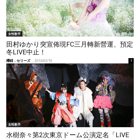
女性歌手
田村ゆかり突宣佈現FC三月轉新營運、預定
冬LIVE中止！
櫻緋．セリーズ
-
2016/02/10
1
女性歌手
水樹奈々第2次東京ドーム公演定名「LIVE