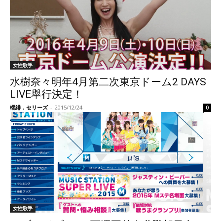
女性歌手
水樹奈々明年4月第二次東京ドーム2 DAYS
LIVE舉行決定！
櫻緋．セリーズ
-
2015/12/24
0
女性歌手