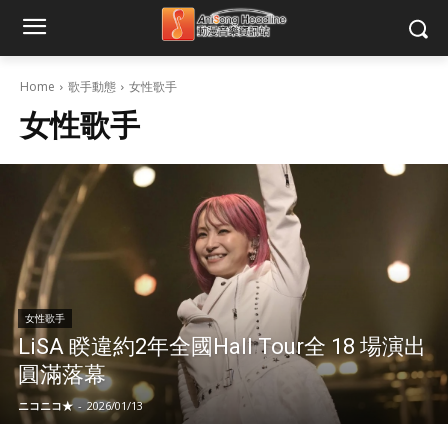
Home
歌手動態
女性歌手
女性歌手
女性歌手
LiSA 睽違約2年全國Hall Tour全 18 場演出
圓滿落幕
ニコニコ★
-
2026/01/13