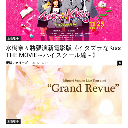
女性歌手
水樹奈々將聲演新電影版《イタズラなKiss
THE MOVIE～ハイスクール編～》
櫻緋．セリーズ
-
2016/07/19
0
女性歌手