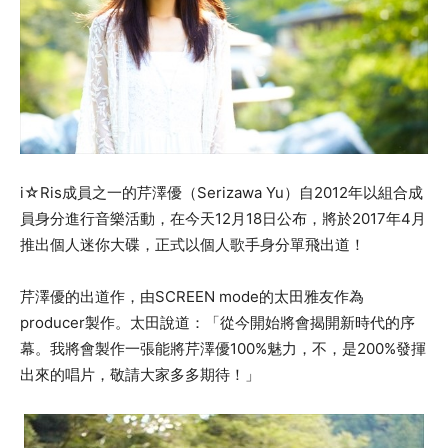
i☆Ris成員之一的芹澤優（Serizawa Yu）自2012年以組合成
員身分進行音樂活動，在今天12月18日公布，將於2017年4月
推出個人迷你大碟，正式以個人歌手身分單飛出道！
芹澤優的出道作，由SCREEN mode的太田雅友作為
producer製作。太田說道：「從今開始將會揭開新時代的序
幕。我將會製作一張能將芹澤優100%魅力，不，是200%發揮
出來的唱片，敬請大家多多期待！」