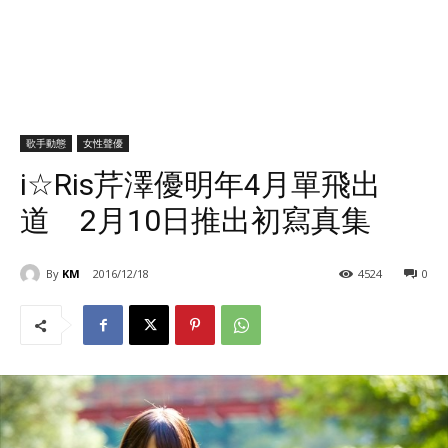
歌手動態
女性聲優
i☆Ris芹澤優明年4月單飛出
道 2月10日推出初寫真集
By
KM
2016/12/18
4524
0