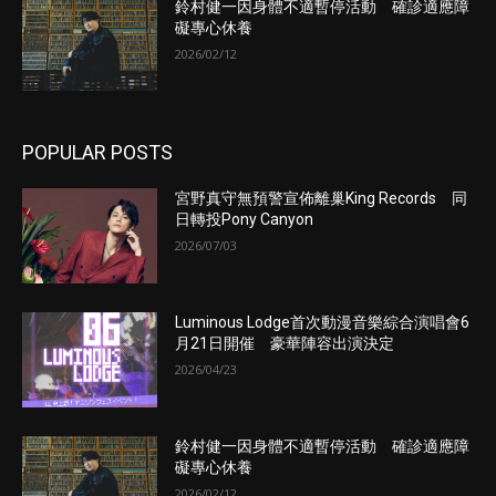
鈴村健一因身體不適暫停活動 確診適應障
礙專心休養
2026/02/12
POPULAR POSTS
宮野真守無預警宣佈離巢King Records 同
日轉投Pony Canyon
2026/07/03
Luminous Lodge首次動漫音樂綜合演唱會6
月21日開催 豪華陣容出演決定
2026/04/23
鈴村健一因身體不適暫停活動 確診適應障
礙專心休養
2026/02/12