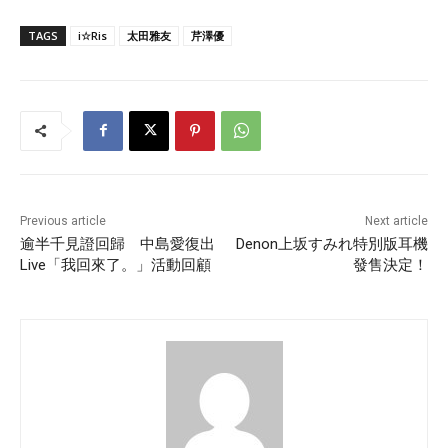
TAGS
i☆Ris
太田雅友
芹澤優
Previous article
Next article
逾半千見證回歸 中島愛復出
Denon上坂すみれ特別版耳機
Live「我回來了。」活動回顧
發售決定！