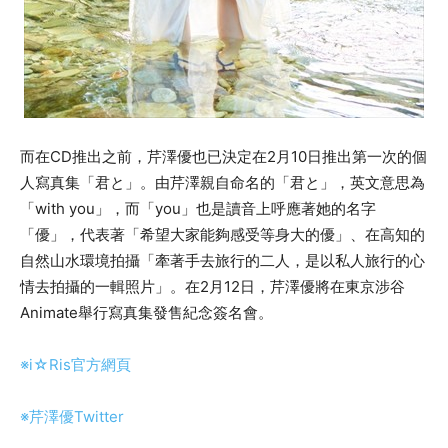
而在CD推出之前，芹澤優也已決定在2月10日推出第一次的個
人寫真集「君と」。由芹澤親自命名的「君と」，英文意思為
「with you」，而「you」也是讀音上呼應著她的名字
「優」，代表著「希望大家能夠感受等身大的優」、在高知的
自然山水環境拍攝「牽著手去旅行的二人，是以私人旅行的心
情去拍攝的一輯照片」。在2月12日，芹澤優將在東京涉谷
Animate舉行寫真集發售紀念簽名會。
※i☆Ris官方網頁
※芹澤優Twitter