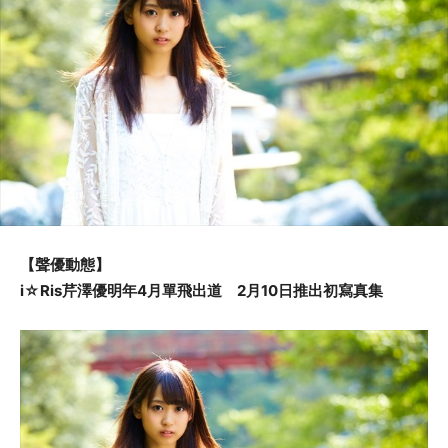
【聲優動態】
i☆Ris芹澤優明年4月單飛出道 2月10日推出初寫真集