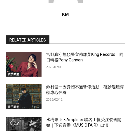
KM
RELATED ARTICLES
宮野真守無預警宣佈離巢King Records 同
日轉投Pony Canyon
2026/07/03
歌手動態
鈴村健一因身體不適暫停活動 確診適應障
礙專心休養
2026/02/12
歌手動態
水樹奈々 × Amplifier 聯名 T 恤受注發售開
始｜下週音番《MUSIC FAIR》出演