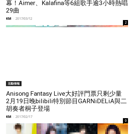
幕！Aimer、Kalafina等6組歌手逾3小時熱唱
29曲
KM
-
2017/03/12
2
活動情報
Anisong Fantasy Live大好評門票只剩少量
2月19日晚bilibili特別節目GARNiDELiA與二
胡奏者桐子登場
KM
-
2017/02/17
0