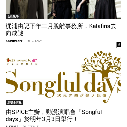
女性歌手
梶浦由記下年二月脫離事務所，Kalafina去
向成謎
Kazimierz
-
2017/12/23
9
演唱會情報
由SPICE主辦，動漫演唱會「Songful
days」於明年3月3日舉行！
A.KUMA
-
2017/12/15