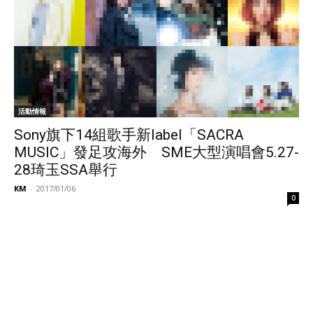
活動情報
Sony旗下14組歌手新label「SACRA
MUSIC」發足攻海外 SME大型演唱會5.27-
28琦玉SSA舉行
KM
-
2017/01/06
0