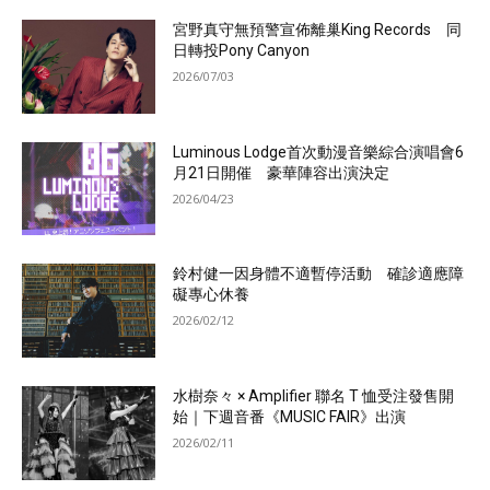
宮野真守無預警宣佈離巢King Records 同
日轉投Pony Canyon
2026/07/03
Luminous Lodge首次動漫音樂綜合演唱會6
月21日開催 豪華陣容出演決定
2026/04/23
鈴村健一因身體不適暫停活動 確診適應障
礙專心休養
2026/02/12
水樹奈々 × Amplifier 聯名 T 恤受注發售開
始｜下週音番《MUSIC FAIR》出演
2026/02/11