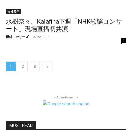
女性歌手
水樹奈々、Kalafina下週「NHK歌謡コンサ
ート」現場直播初共演
櫻緋．セリーズ
-
2015/10/06
1
1
2
3
- Advertisment -
MOST READ