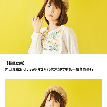
【聲優動態】
內田真禮2nd Live明年2月代代木競技場第一體育館舉行