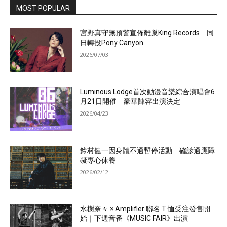
MOST POPULAR
宮野真守無預警宣佈離巢King Records 同
日轉投Pony Canyon
2026/07/03
Luminous Lodge首次動漫音樂綜合演唱會6
月21日開催 豪華陣容出演決定
2026/04/23
鈴村健一因身體不適暫停活動 確診適應障
礙專心休養
2026/02/12
水樹奈々 × Amplifier 聯名 T 恤受注發售開
始｜下週音番《MUSIC FAIR》出演