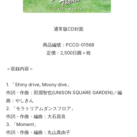
通常版CD封面
商品編號：PCCG-01568
定價：2,500日圓＋稅
＜収録内容＞
1. 「Shiny drive, Moony dive」
作詞・作曲：田淵智也(UNISON SQUARE GARDEN)／編
曲：やしきん
2. 「モラトリアムダンスフロア」
作詞・作曲・編曲：大石昌良
3. 「Moment」
作詞・作曲・編曲：丸山真由子