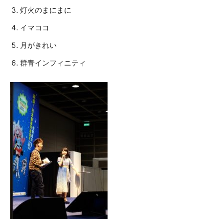
灯火のまにまに
イマココ
月がきれい
群青インフィニティ