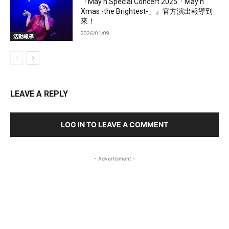
『May’n Special Concert 2025「May’n
Xmas -the Brightest-」』官方演出報導到
來！
2026/01/09
活動報導
LEAVE A REPLY
LOG IN TO LEAVE A COMMENT
- Advertisment -