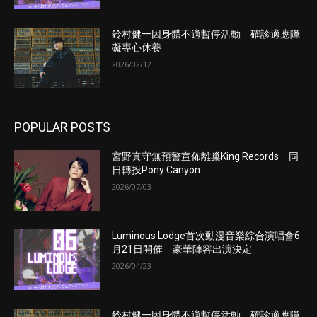
鈴村健一因身體不適暫停活動 確診適應障
礙專心休養
2026/02/12
POPULAR POSTS
宮野真守無預警宣佈離巢King Records 同
日轉投Pony Canyon
2026/07/03
Luminous Lodge首次動漫音樂綜合演唱會6
月21日開催 豪華陣容出演決定
2026/04/23
鈴村健一因身體不適暫停活動 確診適應障