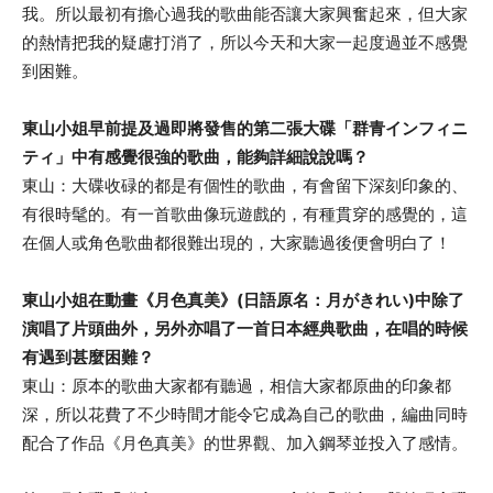
我。所以最初有擔心過我的歌曲能否讓大家興奮起來，但大家
的熱情把我的疑慮打消了，所以今天和大家一起度過並不感覺
到困難。
東山小姐早前提及過即將發售的第二張大碟「群青インフィニ
ティ」中有感覺很強的歌曲，能夠詳細說說嗎？
東山：大碟收碌的都是有個性的歌曲，有會留下深刻印象的、
有很時髦的。有一首歌曲像玩遊戲的，有種貫穿的感覺的，這
在個人或角色歌曲都很難出現的，大家聽過後便會明白了！
東山小姐在動畫《月色真美》(日語原名：月がきれい)中除了
演唱了片頭曲外，另外亦唱了一首日本經典歌曲，在唱的時候
有遇到甚麼困難？
東山：原本的歌曲大家都有聽過，相信大家都原曲的印象都
深，所以花費了不少時間才能令它成為自己的歌曲，編曲同時
配合了作品《月色真美》的世界觀、加入鋼琴並投入了感情。