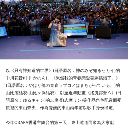
以《只有神知道的世界》(日語原名：神のみぞ知るセカイ)的
中川花音(中川かのん)、《果然我的青春戀愛喜劇搞錯了。》
(日語原名：やはり俺の青春ラブコメはまちがっている。)的
由比濱結衣(由比ヶ浜結衣)，以至近年動畫《搖曳露營△》(日
語原名：ゆるキャン)的志摩凜(志摩リン)等作品角色配音而受
歡迎的東山奈央，作為聲優的東山兩年前以歌手身份出道。
今年C3AFA香港主舞台的第三天，東山遠道而來為大家獻