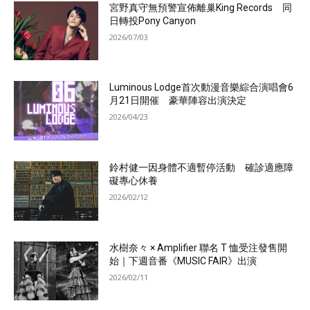
宮野真守無預警宣佈離巢King Records 同
日轉投Pony Canyon
2026/07/03
Luminous Lodge首次動漫音樂綜合演唱會6
月21日開催 豪華陣容出演決定
2026/04/23
鈴村健一因身體不適暫停活動 確診適應障
礙專心休養
2026/02/12
水樹奈々 × Amplifier 聯名 T 恤受注發售開
始｜下週音番《MUSIC FAIR》出演
2026/02/11