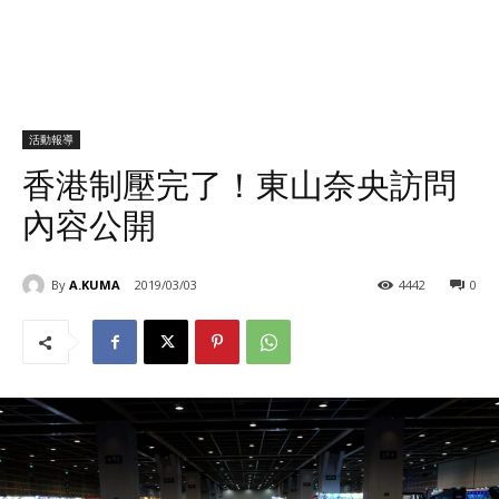
活動報導
香港制壓完了！東山奈央訪問
內容公開
By
A.KUMA
2019/03/03
4442
0