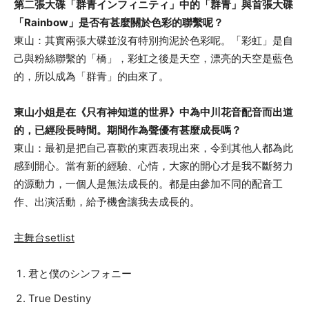
第二張大碟「群青インフィニティ」中的「群青」與首張大碟
「Rainbow」是否有甚麼關於色彩的聯繫呢？
東山：其實兩張大碟並沒有特別拘泥於色彩呢。「彩虹」是自
己與粉絲聯繫的「橋」，彩虹之後是天空，漂亮的天空是藍色
的，所以成為「群青」的由來了。
東山小姐是在《只有神知道的世界》中為中川花音配音而出道
的，已經段長時間。期間作為聲優有甚麼成長嗎？
東山：最初是把自己喜歡的東西表現出來，令到其他人都為此
感到開心。當有新的經驗、心情，大家的開心才是我不斷努力
的源動力，一個人是無法成長的。都是由參加不同的配音工
作、出演活動，給予機會讓我去成長的。
主舞台setlist
君と僕のシンフォニー
True Destiny