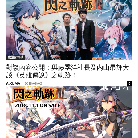
動漫節報導
對談內容公開：與藤季洋社長及內山昂輝大
談《英雄傳說》之軌跡！
A.KUMA
-
2018/08/05
0