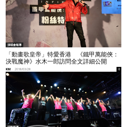
演唱會報導
「動畫歌皇帝」特愛香港 《鐵甲萬能俠：
決戰魔神》水木一郎訪問全文詳細公開
KM
-
2018/03/28
0