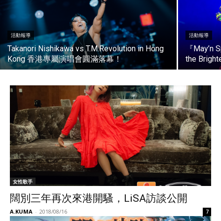
活動報導
活動報導
Takanori Nishikawa vs T.M.Revolution in Hong
『May’n S
Kong 香港專屬演唱會圓滿落幕！
the Br
女性歌手
闊別三年再次來港開騷，LiSA訪談公開
A.KUMA
-
2018/08/16
7