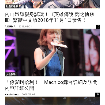
動漫節報導
內山昂輝親身試玩！《英雄傳說 閃之軌跡
Ⅲ》繁體中文版2018年11月1日發售！
A.KUMA
-
2018/08/01
0
女性歌手
「係愛啊哈利！」Machico舞台詳細及訪問
內容詳細公開
Kazimierz
-
2018/08/01
26