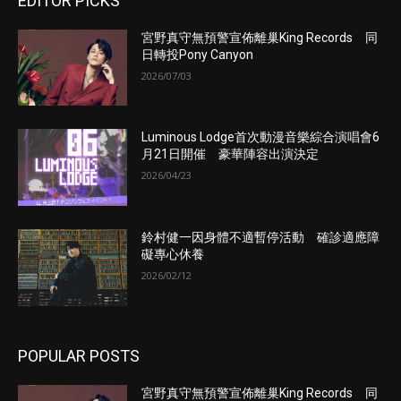
EDITOR PICKS
宮野真守無預警宣佈離巢King Records 同
日轉投Pony Canyon
2026/07/03
Luminous Lodge首次動漫音樂綜合演唱會6
月21日開催 豪華陣容出演決定
2026/04/23
鈴村健一因身體不適暫停活動 確診適應障
礙專心休養
2026/02/12
POPULAR POSTS
宮野真守無預警宣佈離巢King Records 同