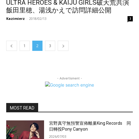
ULTRA HEROES & KAIJU GIRLS破天荒共演
飯田里穂、湯浅かえで訪問詳細公開
Kazimierz
-
2018/02/13
3
1
2
3
- Advertisment -
MOST READ
宮野真守無預警宣佈離巢King Records 同
日轉投Pony Canyon
2026/07/03