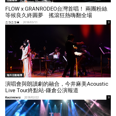
活動報導
FLOW x GRANRODEO台灣首唱！ 兩團粉絲
等候良久終圓夢 搖滾狂熱嗨翻全場
ニコニコ★
-
2018/03/11
0
海外活動報導
演唱會與朗讀劇的融合，今井麻美Acoustic
Live Tour終點站-鎌倉公演報道
Kazimierz
-
2018/02/22
0