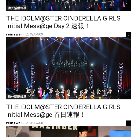
海外活動報導
THE IDOLM@STER CINDERELLA GIRLS
Initial Mess@ge Day 2 速報！
reinzwei
-
2018/04/09
0
海外活動報導
THE IDOLM@STER CINDERELLA GIRLS
Initial Mess@ge 首日速報！
reinzwei
-
2018/04/08
0