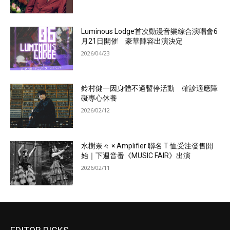
Luminous Lodge首次動漫音樂綜合演唱會6
月21日開催 豪華陣容出演決定
2026/04/23
鈴村健一因身體不適暫停活動 確診適應障
礙專心休養
2026/02/12
水樹奈々 × Amplifier 聯名 T 恤受注發售開
始｜下週音番《MUSIC FAIR》出演
2026/02/11