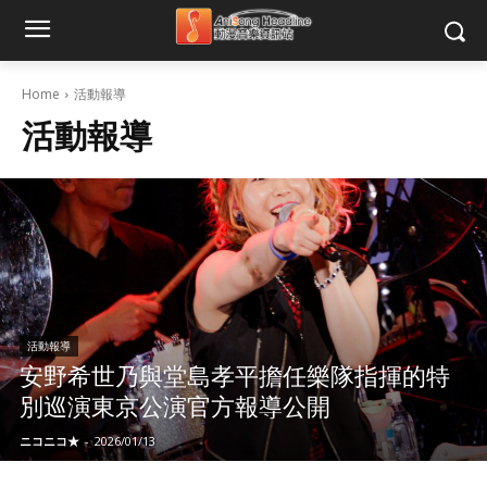
Home
活動報導
活動報導
活動報導
安野希世乃與堂島孝平擔任樂隊指揮的特
別巡演東京公演官方報導公開
ニコニコ★
-
2026/01/13