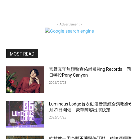
- Advertisment -
MOST READ
宮野真守無預警宣佈離巢King Records 同
日轉投Pony Canyon
2026/07/03
Luminous Lodge首次動漫音樂綜合演唱會6
月21日開催 豪華陣容出演決定
2026/04/23
鈴村健一因身體不適暫停活動 確診適應障