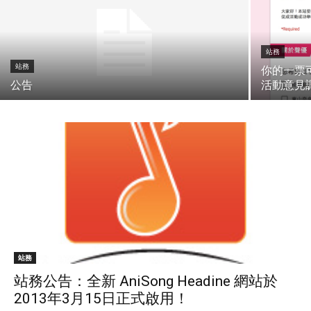
站務
站務
你的一票
公告
活動意見調
站務
站務公告：全新 AniSong Headine 網站於
2013年3月15日正式啟用！