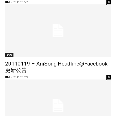
KM
-
2011/01/22
0
站務
20110119 – AniSong Headline@Facebook
更新公告
KM
-
2011/01/19
0