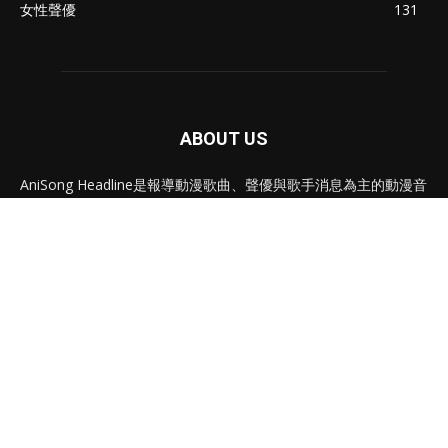
女性聲優
131
ABOUT US
AniSong Headline是報導動漫歌曲、聲優與歌手消息為主的動漫音
樂專門新聞網站。我們的團隊以認真專業的角度，為讀者帶來最新
的日本動漫音樂資訊；以及香港和海外各動漫活動的最新情報。
聯絡我們 或 廣告合作
Email:
info@anisong.org
FOLLOW US