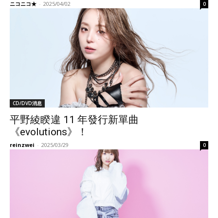
ニコニコ★
-
2025/04/02
0
CD/DVD消息
平野綾睽違 11 年發行新單曲
《evolutions》！
reinzwei
-
2025/03/29
0