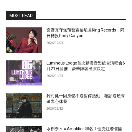
MOST READ
宮野真守無預警宣佈離巢King Records 同
日轉投Pony Canyon
2026/07/03
Luminous Lodge首次動漫音樂綜合演唱會6
月21日開催 豪華陣容出演決定
2026/04/23
鈴村健一因身體不適暫停活動 確診適應障
礙專心休養
2026/02/12
水樹奈々 × Amplifier 聯名 T 恤受注發售開