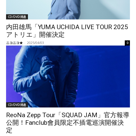
CD/DVD消息
内田雄馬「YUMA UCHIDA LIVE TOUR 2025
アトリエ」開催決定
ニコニコ★
-
2025/04/03
0
CD/DVD消息
ReoNa Zepp Tour「SQUAD JAM」官方報導
公開！Fanclub會員限定不插電巡演開催決
定