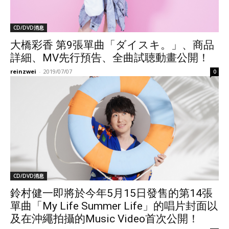
CD/DVD消息
大橋彩香 第9張單曲「ダイスキ。」、商品
詳細、MV先行預告、全曲試聴動畫公開！
reinzwei
-
2019/07/07
0
CD/DVD消息
鈴村健一即將於今年5月15日發售的第14張
單曲「My Life Summer Life」的唱片封面以
及在沖繩拍攝的Music Video首次公開！