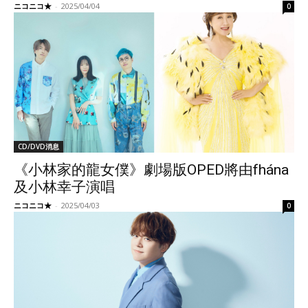
ニコニコ★
-
2025/04/04
0
CD/DVD消息
《小林家的龍女僕》劇場版OPED將由fhána
及小林幸子演唱
ニコニコ★
-
2025/04/03
0