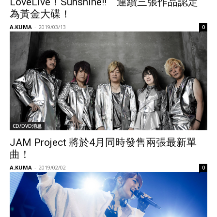
LoveLive！Sunshine!! 連續三張作品認定
為黃金大碟！
A.KUMA
-
2019/03/13
0
CD/DVD消息
JAM Project 將於4月同時發售兩張最新單
曲！
A.KUMA
-
2019/02/02
0