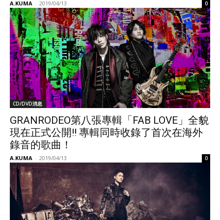
A.KUMA
-
2019/04/13
0
CD/DVD消息
GRANRODEO第八張專輯「FAB LOVE」全貌
現在正式公開!! 專輯同時收錄了首次在海外
錄音的歌曲！
A.KUMA
-
2019/04/13
0