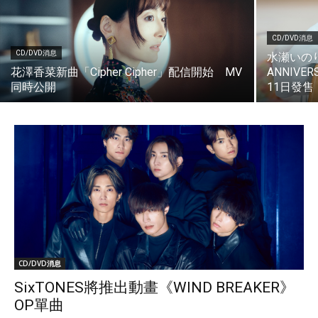
CD/DVD消息
CD/DVD消息
水瀬いのり L
花澤香菜新曲「Cipher Cipher」配信開始 MV
ANNIVERS
同時公開
11日發售
CD/DVD消息
SixTONES將推出動畫《WIND BREAKER》
OP單曲