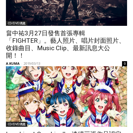
CD/DVD消息
畠中祐3月27日發售首張專輯
「FIGHTER」。藝人照片、唱片封面照片、
收錄曲目、Music Clip、最新訊息大公
開！！
A.KUMA
-
2019/03/13
0
CD/DVD消息