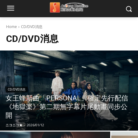
Home
CD/DVD消息
CD/DVD消息
CD/DVD消息
女王蜂新曲「PERSONAL」確定先行配信
《地獄楽》第二期無字幕片尾動畫同步公
開
ニコニコ★
-
2026/01/12