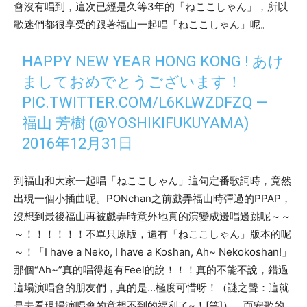
會沒有唱到，這次已經是久等
3
年的「ねここしゃん」，所以
歌迷們都很享受的跟著福山一起唱「ねここしゃん」呢。
HAPPY NEW YEAR HONG KONG ! あけ
ましておめでとうございます！
PIC.TWITTER.COM/L6KLWZDFZQ
—
福山 芳樹 (@YOSHIKIFUKUYAMA)
2016年12月31日
到福山和大家一起唱「ねここしゃん」這句定番歌詞時，竟然
出現一個小插曲呢。
PONchan
之前戲弄福山時彈過的
PPAP
，
沒想到最後福山再被戲弄時意外地真的演變成邊唱邊跳呢～～
～！！！！！！不單只原版，還有「ねここしゃん」版本的呢
～！「
I have a Neko, I have a Koshan, Ah~ Nekokoshan!
」
那個
“Ah~”
真的唱得超有
Feel
的說！！！真的不能不說，錯過
這場演唱會的朋友們，真的是
…
極度可惜呀！（謎之聲：這就
是去看現場演唱會的意想不到的福利了
~
！
[
笑
]
） 而安歌的