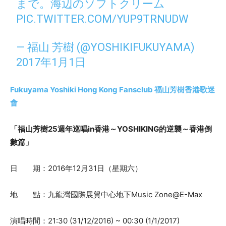
まで。海辺のソフトクリーム
PIC.TWITTER.COM/YUP9TRNUDW
— 福山 芳樹 (@YOSHIKIFUKUYAMA)
2017年1月1日
Fukuyama Yoshiki Hong Kong Fansclub
福山芳樹香港歌迷
會
「福山芳樹
25
週年巡唱
in
香港～
YOSHIKING
的逆襲～香港倒
數篇」
日 期：
2016
年
12
月
31
日（星期六）
地 點：九龍灣國際展貿中心地下
Music Zone@E-Max
演唱時間：
21:30 (31/12/2016) ~ 00:30 (1/1/2017)