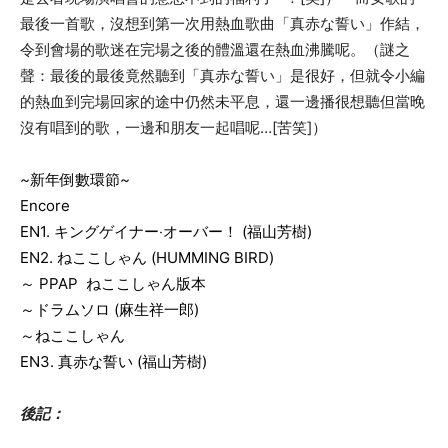
最後一首歌，沒想到第一次用熱血歌曲「
真赤な誓い
」作結，
令到會場的歌迷在完場之後的體溫還在熱血沸騰呢。（謎之
聲：最後的最後竟然聽到「
真赤な誓い
」是很好，但就令小編
的熱血到完場回家的途中仍然未平息，還一邊播很想聽但當晚
沒有唱到的歌，一邊和朋友一起唱呢
…[
苦笑
]
）
~
新年倒數環節
~
Encore
EN1.
キングゲイナー‧オーバー！
(
福山芳樹
)
EN2.
ねここしゃん
(HUMMING BIRD)
～
PPAP
ねここしゃん版本
～
ドラムソロ
(
麻生祥一郎
)
～
ねここしゃん
EN3.
真赤な誓い
(
福山芳樹
)
後記：