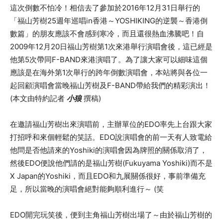
這次倒數不怕冷！相信去了參加於
2016
年
12
月
31
日舉行的
「福山芳樹
25
週年巡唱
in
香港～
YOSHIKING
的逆襲～香港倒
數篇」的朋友應該不會感到寒冷，而且還很熱血沸騰吧！自
2009
年
12
月
20
日福山芳樹第
1
次來港舉行演唱會後，這已經是
他第
5
次帶同
F-BAND
來港演唱了。為了讓大家可以細味這個
應該是在海外第
1
次舉行的跨年倒數演唱會，本站將與各位一
起回顧演唱會當晚福山芳樹及
F-BAND
帶給我們的精彩演出！
(
本文由特約記者
小狼
撰稿
)
在邀請福山芳樹出來演唱前，主辦單位的
EDO
率先上台跟大家
打招呼和來個輕鬆的笑話。
EDO
說演唱會的前一天有人致電給
他問是否他請來的
Yoshiki
的演唱會因為牌照的關係取消了，
然後
EDO
便說他們請的是福山芳樹
(Fukuyama Yoshiki)
而不是
X Japan
的
Yoshiki
，而且
EDO
和九展關係很好，事前準備充
足，所以當晚的演唱會絕對能夠順利進行～
(
笑
EDO
開完玩笑後，便到主角福山芳樹出場了～由於福山芳樹的