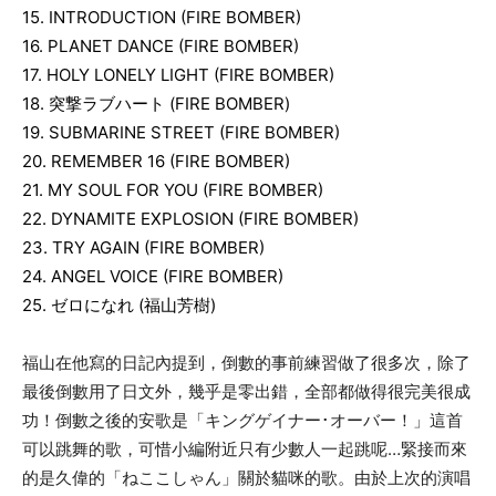
15. INTRODUCTION (FIRE BOMBER)
16. PLANET DANCE (FIRE BOMBER)
17. HOLY LONELY LIGHT (FIRE BOMBER)
18.
突撃ラブハート
(FIRE BOMBER)
19. SUBMARINE STREET (FIRE BOMBER)
20. REMEMBER 16 (FIRE BOMBER)
21. MY SOUL FOR YOU (FIRE BOMBER)
22. DYNAMITE EXPLOSION (FIRE BOMBER)
23. TRY AGAIN (FIRE BOMBER)
24. ANGEL VOICE (FIRE BOMBER)
25.
ゼロになれ
(
福山芳樹
)
福山在他寫的日記內提到，倒數的事前練習做了很多次，除了
最後倒數用了日文外，幾乎是零出錯，全部都做得很完美很成
功！倒數之後的安歌是「
キングゲイナー･オーバー！
」這首
可以跳舞的歌，可惜小編附近只有少數人一起跳呢
…
緊接而來
的是久偉的「ねここしゃん」關於貓咪的歌。由於上次的演唱