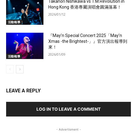
Takanori Nishikawa vs T.M.Revolution in
Hong Kong 香港專屬演唱會圓滿落幕！
2026/01/12
活動報導
『May’n Special Concert 2025「May’n
Xmas -the Brightest-」』官方演出報導到
來！
2026/01/09
活動報導
LEAVE A REPLY
LOG IN TO LEAVE A COMMENT
- Advertisment -