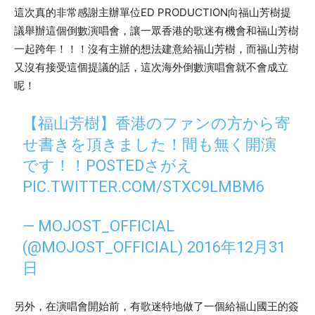
這次真的非常感謝主辦單位
ED PRODUCTION
向福山芳樹提
議舉辦這個倒數演唱會，讓一眾香港的歌迷有機會和福山芳樹
一起跨年！！！沒有主辦的想法建意給福山芳樹，而福山芳樹
又沒有接受這個提議的話，這次海外倒數演唱會就不會成立
呢！
【福山芳樹】香港のファンの方から寄
せ書きを頂きました！間も無く開演
です！！POSTEDさがえ
PIC.TWITTER.COM/STXC9LMBM6
— MOJOST_OFFICIAL
(@MOJOST_OFFICIAL)
2016年12月31
日
另外，在演唱會開始前，有歌迷特地做了一個給福山國王的簽