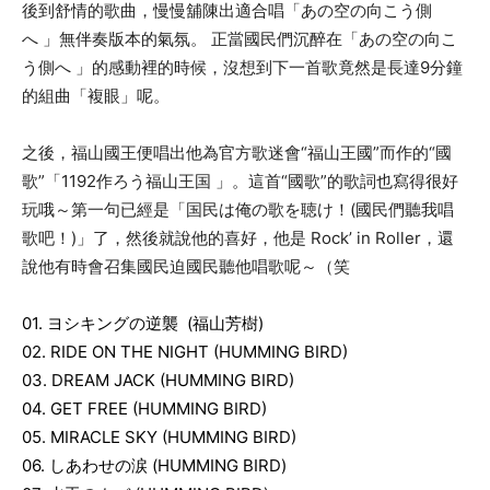
後到舒情的歌曲，慢慢舖陳出適合唱「あの空の向こう側
へ
」無伴奏版本的氣氛。
正當國民們沉醉在「あの空の向こ
う側へ
」的感動裡的時候，沒想到下一首歌竟然是長達
9
分鐘
的組曲「
複眼
」呢。
之後，福山國王便唱出他為官方歌迷會
“
福山王國
”
而作的
“
國
歌
”
「
1192
作ろう福山王国
」。這首
“
國歌
”
的歌詞也寫得很好
玩哦～第一句已經是「国民は俺の歌を聴け！(國民們聽我唱
歌吧！)」
了，然後就說他的喜好，他是
Rock’ in Roller
，還
說他有時會召集國民迫國民聽他唱歌呢～（笑
01.
ヨシキングの逆襲
(
福山芳樹
)
02. RIDE ON THE NIGHT (HUMMING BIRD)
03. DREAM JACK (HUMMING BIRD)
04. GET FREE (HUMMING BIRD)
05. MIRACLE SKY (HUMMING BIRD)
06.
しあわせの涙
(HUMMING BIRD)