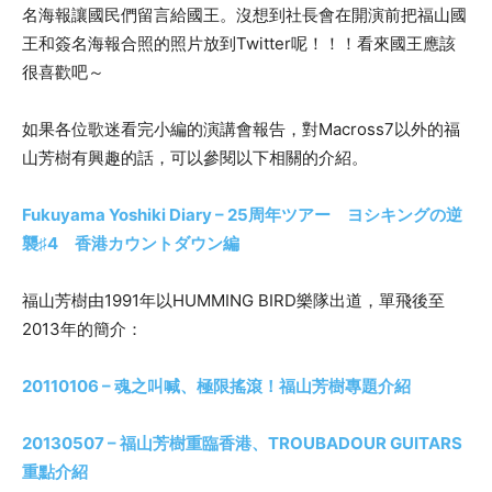
名海報讓國民們留言給國王。
沒想到社長會在開演前把福山國
王和簽名海報合照的照片放到
Twitter
呢！！！看來國王應該
很喜歡吧～
如果各位歌迷看完小編的演講會報告，對
Macross7
以外的福
山芳樹有興趣的話，可以參閱以下相關的介紹。
Fukuyama Yoshiki Diary – 25
周年ツアー ヨシキングの逆
襲
♯4
香港カウントダウン編
福山芳樹由
1991
年以
HUMMING BIRD
樂隊出道，單飛後至
2013
年的簡介：
20110106 –
魂之叫喊、極限搖滾！福山芳樹專題介紹
20130507 –
福山芳樹重臨香港、
TROUBADOUR GUITARS
重點介紹