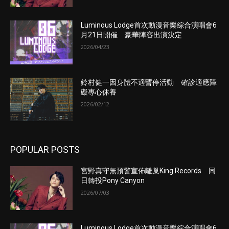
Luminous Lodge首次動漫音樂綜合演唱會6
月21日開催 豪華陣容出演決定
2026/04/23
鈴村健一因身體不適暫停活動 確診適應障
礙專心休養
2026/02/12
POPULAR POSTS
宮野真守無預警宣佈離巢King Records 同
日轉投Pony Canyon
2026/07/03
Luminous Lodge首次動漫音樂綜合演唱會6