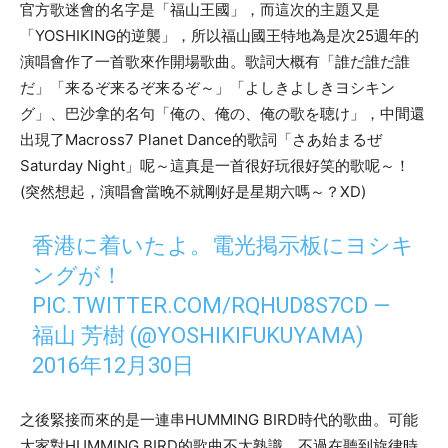
官方歌迷會的名字是「
福山王國」
，而這次的主題又是
「
YOSHIKING
的逆襲」
，所以福山國王特地為是次
25
週年的
演唱會作了一首歌來作開場歌曲。
歌詞大概有「誰だ誰だ誰
だ」「来るぞ来るぞ来るぞ～」「よしきよしき
ヨシキン
グ
」、巴沙拿的名句「俺の、俺の、俺の歌を聴け」，中間還
出現了
Macross7 Planet Dance
的歌詞「さあ始まるぜ
Saturday Night
」呢～這真是一首很好玩很好笑的歌呢～！
(
突然想起，演唱會當晚不就剛好是星期六嗎～？
XD)
香港に着いたよ。電光掲示板にヨシキ
ングが！
PIC.TWITTER.COM/RQHUD8S7CD
—
福山 芳樹 (@YOSHIKIFUKUYAMA)
2016年12月30日
之後緊接而來的是一連串
HUMMING BIRD
時代的歌曲。可能
大家對
HUMMING BIRD
的歌曲不太熟識，不過在聽到旋律時