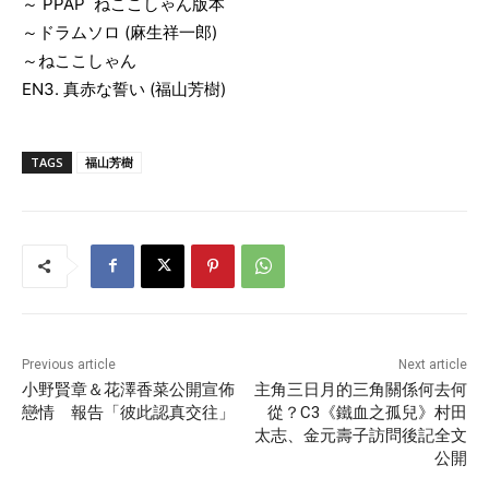
～
PPAP
ねここしゃん版本
～
ドラムソロ
(
麻生祥一郎
)
～
ねここしゃん
EN3.
真赤な誓い
(
福山芳樹
)
TAGS
福山芳樹
Previous article
Next article
小野賢章＆花澤香菜公開宣佈
主角三日月的三角關係何去何
戀情 報告「彼此認真交往」
從？C3《鐵血之孤兒》村田
太志、金元壽子訪問後記全文
公開