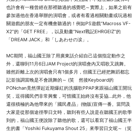
也許會有一種曾經在那裡聽過的感覺吧～實際上，如果之前有
參加過他在香港舉辦的演唱會，或者有看過相關動畫或玩過相
關遊戲的朋友一定有機會聽過的！例如
PS
遊戲
“Macross VF-
X2”
的「
GET FREE
」，以及動畫
“Next
戰記
EHRGEIZ”
的
「
DREAM JACK
」和「しあわせの涙」。
MC
期間，福山國王除了用廣東話介紹自己這個指定動作之
外，還聊到
11
月
6
日
JAM Project
的演唱會內又唱歌又跳舞。
雖然距離上次的演唱會只有
1
個多月，但國王已經把舞蹈都忘
記並強調當晚是不會跳舞的～
(
笑 然後
Keyboard
的
PONchan
竟然彈起近期爆紅的洗腦歌
PPAP
來跟福山國王開玩
笑，逗得國民們非常興奮，可惜國王始終沒有妥協
…
此外，他
還很積極的為他帶來的「
國民產品
」
(
物販
)
宣傳一番。
當問及
大家是從那個途徑學日文時，聽到有些人說是在聽國王的歌學
到的，福山國王便說除了聽他的歌，還可以看寫了福山國王半
生的書「Yoshiki Fukuyama Shout 25」來學習日文呢～（笑