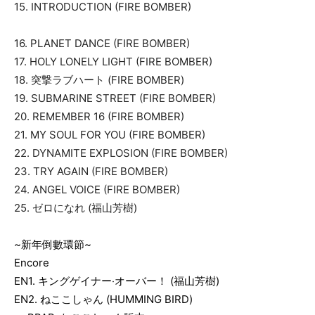
15. INTRODUCTION (FIRE BOMBER)
16. PLANET DANCE (FIRE BOMBER)
17. HOLY LONELY LIGHT (FIRE BOMBER)
18.
突撃ラブハート
(FIRE BOMBER)
19. SUBMARINE STREET (FIRE BOMBER)
20. REMEMBER 16 (FIRE BOMBER)
21. MY SOUL FOR YOU (FIRE BOMBER)
22. DYNAMITE EXPLOSION (FIRE BOMBER)
23. TRY AGAIN (FIRE BOMBER)
24. ANGEL VOICE (FIRE BOMBER)
25.
ゼロになれ
(
福山芳樹
)
~
新年倒數環節
~
Encore
EN1.
キングゲイナー‧オーバー！
(
福山芳樹
)
EN2.
ねここしゃん
(HUMMING BIRD)