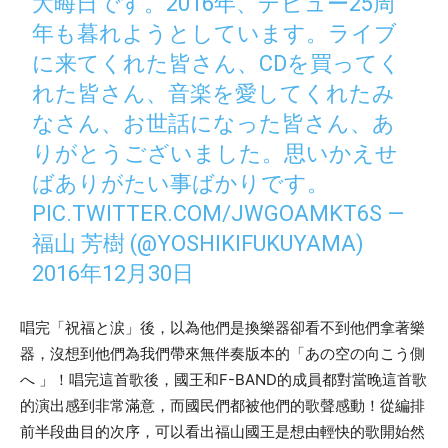
大晦日です。2016年、デビュー25周
年も暮れようとしています。ライブ
に来てくれた皆さん、CDを買ってく
れた皆さん、音楽を愛してくれたみ
なさん、お世話になった皆さん、あ
りがとうございました。思いかえせ
ばありがたい事ばかりです。
PIC.TWITTER.COM/JWGOAMKT6S
—
福山 芳樹 (@YOSHIKIFUKUYAMA)
2016年12月30日
唱完「
祝福と涙
」後，以為他們是換樂器卻看不到他們拿著樂
器，沒想到他們為我們帶來無伴奏版本的「あの空の向こう側
へ
」！唱完這首歌後，國王和
F-BAND
的成員都對當晚這首歌
的演出感到非常滿意，而國民們都被他們的歌聲感動！從編排
前半段曲目的次序，可以看出福山國王是想由輕快的歌開始然