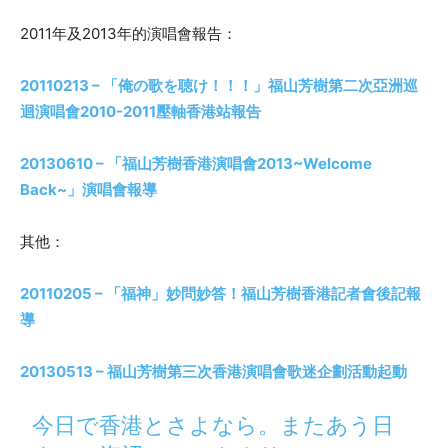
2011
年及
2013
年的演唱會報告：
20110213 –
「俺の歌を聴け！！！」福山芳樹第二次亞洲巡
迴演唱會
2010-2011
壓軸香港站報告
20130610 –
「福山芳樹香港演唱會
2013~Welcome
Back~
」演唱會報導
其他：
20110205 –
「福神」妙問妙答！福山芳樹香港記者會後記報
導
20130513 –
福山芳樹第三次香港演唱會歌迷企劃活動起動
今日で香港とさよなら。またあう日