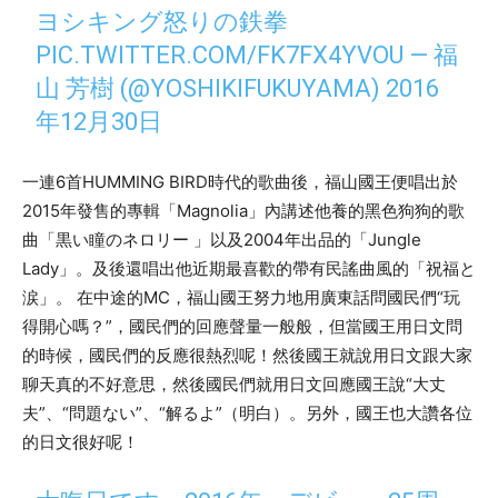
ヨシキング怒りの鉄拳
PIC.TWITTER.COM/FK7FX4YVOU
— 福
山 芳樹 (@YOSHIKIFUKUYAMA)
2016
年12月30日
一連
6
首
HUMMING BIRD
時代的歌曲後，福山國王便唱出於
2015
年發售的專輯「
Magnolia
」內講述他養的黑色狗狗的歌
曲「黒い瞳のネロリー
」以及
2004
年出品的「
Jungle
Lady
」。及後還唱出他近期最喜歡的帶有民謠曲風的「
祝福と
涙
」。
在中途的
MC
，福山國王努力地用廣東話問國民們
“
玩
得開心嗎？
”
，國民們的回應聲量一般般，但當國王用日文問
的時候，國民們的反應很熱烈呢！然後國王就說用日文跟大家
聊天真的不好意思，然後國民們就用日文回應國王說
“
大丈
夫
”
、
“
問題ない
”
、
“
解るよ
”
（明白）。另外，國王也大讚各位
的日文很好呢！