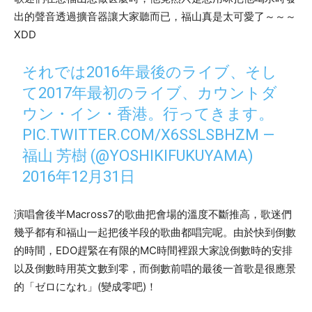
出的聲音透過擴音器讓大家聽而已，福山真是太可愛了～～～
XDD
それでは2016年最後のライブ、そし
て2017年最初のライブ、カウントダ
ウン・イン・香港。行ってきます。
PIC.TWITTER.COM/X6SSLSBHZM
—
福山 芳樹 (@YOSHIKIFUKUYAMA)
2016年12月31日
演唱會後半
Macross7
的歌曲把會場的溫度不斷推高，歌迷們
幾乎都有和福山一起把後半段的歌曲都唱完呢。由於快到倒數
的時間，
EDO
趕緊在有限的
MC
時間裡跟大家說倒數時的安排
以及倒數時用英文數到零
，而倒數前唱的最後一首歌是很應景
的「
ゼロになれ
」
(
變成零吧
)
！