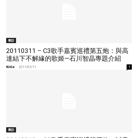
專訪
20110311 – C3歌手嘉賓巡禮第五炮：與高
達結下不解緣的歌姬—石川智晶專題介紹
Kitlo
-
2011/03/11
1
專訪