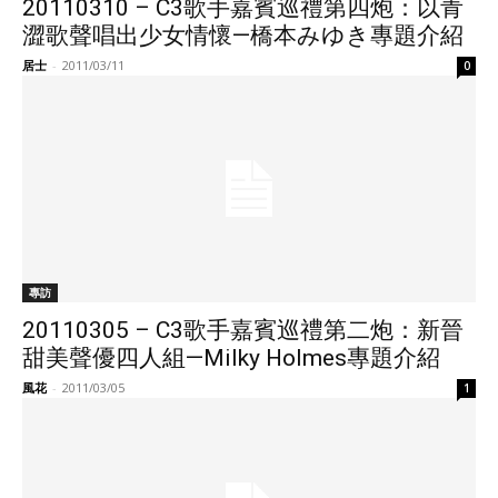
20110310 – C3歌手嘉賓巡禮第四炮：以青
澀歌聲唱出少女情懷—橋本みゆき專題介紹
居士
-
2011/03/11
0
專訪
20110305 – C3歌手嘉賓巡禮第二炮：新晉
甜美聲優四人組—Milky Holmes專題介紹
風花
-
2011/03/05
1