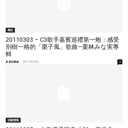
專訪
20110303 – C3歌手嘉賓巡禮第一炮：感受
別樹一格的「栗子風」歌曲—栗林みな実專
輯
A.KUMA
-
2011/03/03
0
活動情報