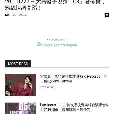
20110227 – 大島優子現身「C3」發佈會，
粉絲情緒高漲！
KM
-
2011/02/27
0
- Advertisment -
MOST READ
宮野真守無預警宣佈離巢King Records 同
日轉投Pony Canyon
2026/07/03
Luminous Lodge首次動漫音樂綜合演唱會6
月21日開催 豪華陣容出演決定