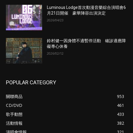
Luminous Lodge首次動漫音樂綜合演唱會6
月21日開催 豪華陣容出演決定
2026/04/23
鈴村健一因身體不適暫停活動 確診適應障
礙專心休養
2026/02/12
POPULAR CATEGORY
關聯商品
953
CD/DVD
461
歌手動態
433
活動情報
382
演唱會情報
321