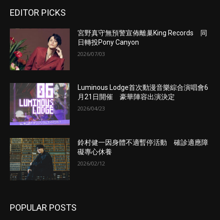
EDITOR PICKS
宮野真守無預警宣佈離巢King Records 同
日轉投Pony Canyon
2026/07/03
Luminous Lodge首次動漫音樂綜合演唱會6
月21日開催 豪華陣容出演決定
2026/04/23
鈴村健一因身體不適暫停活動 確診適應障
礙專心休養
2026/02/12
POPULAR POSTS