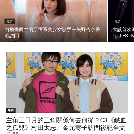
專訪
專訪
由動畫而生的原宿系美少女歌手ー矢野杏奈香
大談首次海
港訪問
DJ FES
專訪
主角三日月的三角關係何去何從？C3《鐵血
之孤兒》村田太志、金元壽子訪問後記全文