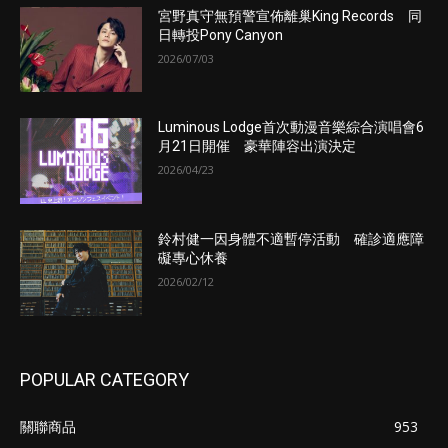
宮野真守無預警宣佈離巢King Records 同
日轉投Pony Canyon
2026/07/03
Luminous Lodge首次動漫音樂綜合演唱會6
月21日開催 豪華陣容出演決定
2026/04/23
鈴村健一因身體不適暫停活動 確診適應障
礙專心休養
2026/02/12
POPULAR CATEGORY
關聯商品
953