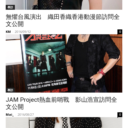
專訪
無懼台風演出 織田香織香港動漫節訪問全
文公開
KM
-
2016/09/12
0
專訪
JAM Project熱血前哨戰 影山浩宣訪問全
文公開
Mai_
-
2016/08/27
0