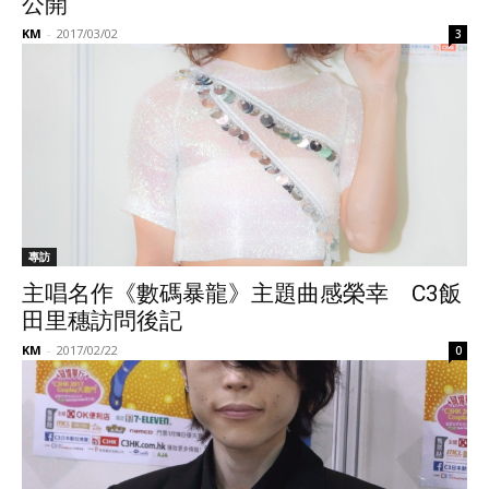
公開
KM
-
2017/03/02
3
專訪
主唱名作《數碼暴龍》主題曲感榮幸 C3飯
田里穗訪問後記
KM
-
2017/02/22
0