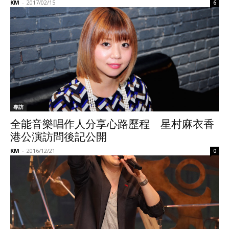
KM
-
2017/02/15
6
專訪
全能音樂唱作人分享心路歷程 星村麻衣香
港公演訪問後記公開
KM
-
2016/12/21
0