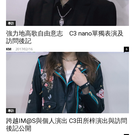
專訪
強力地高歌自由意志 C3 nano單獨表演及
訪問後記
KM
-
2017/02/16
6
專訪
跨越IM@S與個人演出 C3田所梓演出與訪問
後記公開