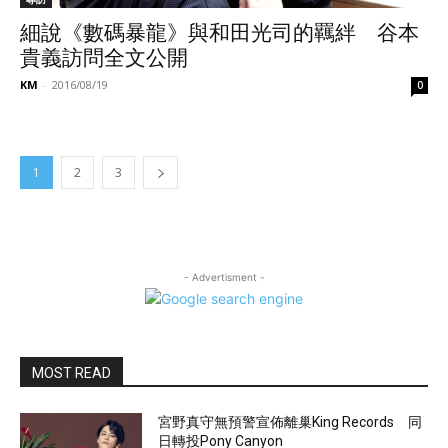
細說《數碼暴龍》與和田光司的羈絆 谷本
貴義訪問全文公開
KM
-
2016/08/19
0
1
2
3
- Advertisment -
MOST READ
宮野真守無預警宣佈離巢King Records 同
日轉投Pony Canyon