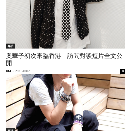
專訪
奧華子初次來臨香港 訪問對談短片全文公
開
KM
-
2016/08/23
0
專訪