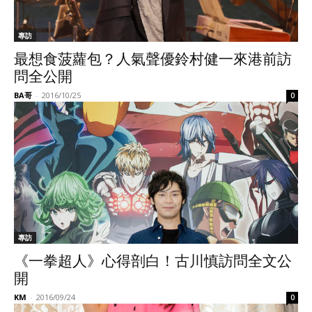
專訪
最想食菠蘿包？人氣聲優鈴村健一來港前訪
問全公開
BA哥
-
2016/10/25
0
專訪
《一拳超人》心得剖白！古川慎訪問全文公
開
KM
-
2016/09/24
0