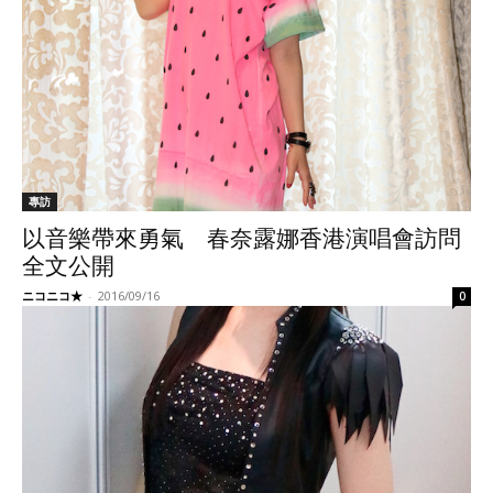
專訪
以音樂帶來勇氣 春奈露娜香港演唱會訪問
全文公開
ニコニコ★
-
2016/09/16
0